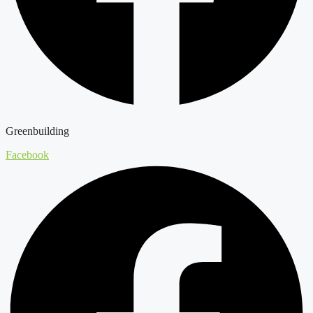
Greenbuilding
Facebook