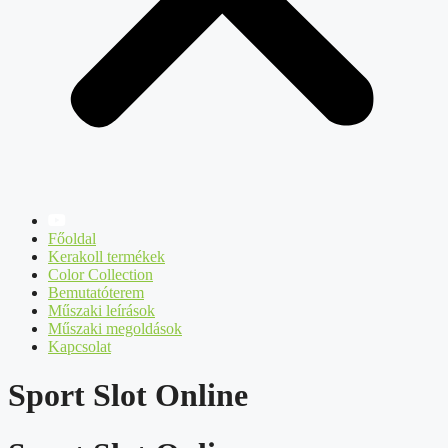
Főoldal
Kerakoll termékek
Color Collection
Bemutatóterem
Műszaki leírások
Műszaki megoldások
Kapcsolat
Sport Slot Online