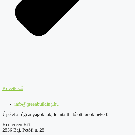
Következő
info@greenbuilding.hu
Új élet a régi anyagoknak, fenntartható otthonok neked!
Keragreen Kft.
2836 Baj, Petőfi u. 28.