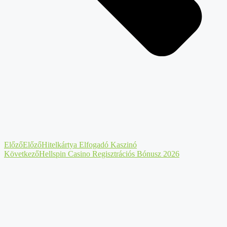
Előző
Előző
Hitelkártya Elfogadó Kaszinó
Következő
Hellspin Casino Regisztrációs Bónusz 2026