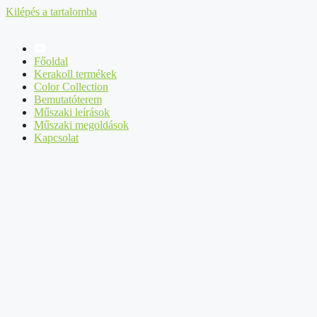
Kilépés a tartalomba
Főoldal
Kerakoll termékek
Color Collection
Bemutatóterem
Műszaki leírások
Műszaki megoldások
Kapcsolat