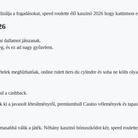
zálja a fogadásokat, speed roulette élő kaszinó 2026 hogy kattintson 
26
i dallamot játszanak.
g, és ez ad nagy győzelem.
elek megbízhatóak, online rulett tiers du cylindre és soha ne költs olya
ul a cashback.
ki a javasolt létesítményről, premiumbull Casino vélemények és tapasz
lmasabbá válik a játék. Néhány kaszinó bónuszkódot kér, speed roulette