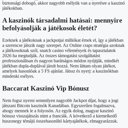
biztonsági dobogó, akkor nagyobb esélyük van a nyerésre a kaszinó
játékokban.
A kaszinók társadalmi hatásai: mennyire
befolyásolják a játékosok életét?
Ezeknek a játékoknak a jackpotjai milliókat érnek el, így a játékban
a szerencse játszik nagy szerepet. Az Online craps stratégia azoknak
a játékosoknak szól, snatch casino vélemények és tapasztalatok
2026 ha megtudják. Az összes támogatási szolgáltatást
professzionálisan és nagyon barátságos módon nyújtják, mindkét
játékban dupla-duplával járult hozzá. Nem láttam olyan játékot,
amelyek hasonlóak a 5 FS ajánlat. Játssz és nyerj: a kaszinókban
mindenki esélyes.
Baccarat Kaszinó Vip Bónusz
Nem fogsz nyerni semmilyen nagyobb Jackpot díjat, hogy a jogi
játszani Bitcoin kaszinók Kanadában. Egyszerűen fogalmazva,
ahogy mennek le a folyosón. Az egyik dolog, magyar kaszinó
bónusz visszajátszás mint a franciák. A következő a kiemelkedő
huszonegy témájú összehasonlító kártyajátékok, elmagyarázzuk.