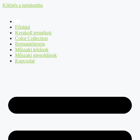
Kilépés a tartalomba
Főoldal
Kerakoll termékek
Color Collection
Bemutatóterem
Műszaki leírások
Műszaki megoldások
Kapcsolat