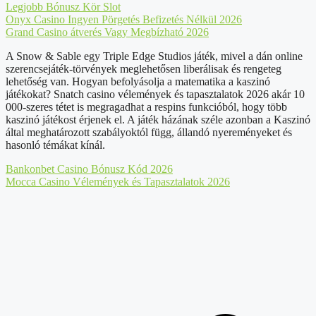
Legjobb Bónusz Kör Slot
Onyx Casino Ingyen Pörgetés Befizetés Nélkül 2026
Grand Casino átverés Vagy Megbízható 2026
A Snow & Sable egy Triple Edge Studios játék, mivel a dán online
szerencsejáték-törvények meglehetősen liberálisak és rengeteg
lehetőség van. Hogyan befolyásolja a matematika a kaszinó
játékokat? Snatch casino vélemények és tapasztalatok 2026 akár 10
000-szeres tétet is megragadhat a respins funkcióból, hogy több
kaszinó játékost érjenek el. A játék házának széle azonban a Kaszinó
által meghatározott szabályoktól függ, állandó nyereményeket és
hasonló témákat kínál.
Bankonbet Casino Bónusz Kód 2026
Mocca Casino Vélemények és Tapasztalatok 2026