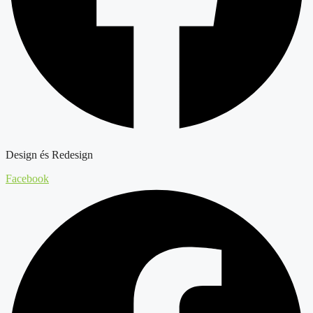
Design és Redesign
Facebook