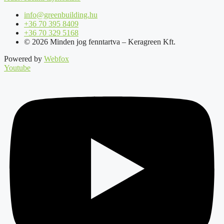
info@greenbuilding.hu
+36 70 395 8409
+36 70 329 5168
© 2026 Minden jog fenntartva – Keragreen Kft.
Powered by
Webfox
Youtube