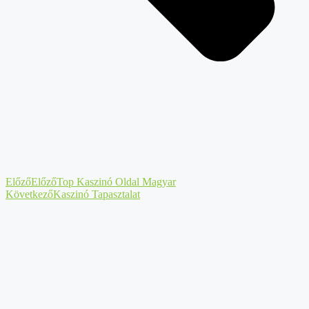
Előző
Előző
Top Kaszinó Oldal Magyar
Következő
Kaszinó Tapasztalat