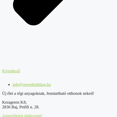
Következő
info@greenbuilding.hu
Új élet a régi anyagoknak, fenntartható otthonok neked!
Keragreen Kft.
2836 Baj, Petőfi u. 28.
Adatvédelmi tájékoztató