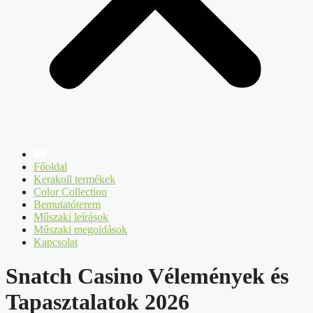
Főoldal
Kerakoll termékek
Color Collection
Bemutatóterem
Műszaki leírások
Műszaki megoldások
Kapcsolat
Snatch Casino Vélemények és
Tapasztalatok 2026