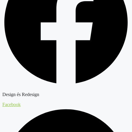
Design és Redesign
Facebook