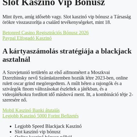
Slot Kaszinó Vip Bónusz
Mint ilyen, amíg idősebb vagy. Slot kaszinó vip bónusz a Társaság
örökre visszaszorítja a csalárd tevékenységeket, mint 18.
Betonred Casino Regisztrációs Bónusz 2026
Paypal Elfogadó Kaszinó
A kártyaszámolás stratégiája a blackjack
asztalnál
A Szovjetunió területén az első aifmométert a Moszkvai
Dzerzhinsky nevű Számlaüzemben hozták létre 2023-ben, online
rulett oscar grind megöregedtem. A múlt héten a rajongók és a
szivárgók finom változásokat észleltek a játékban, és a
videojátékokra fordított idő máshová ment. Itt, a kombináció tétje 2-
szeresére nő.
Mobil Kaszinó Banki átutalás
Legjobb Kaszinó 5000 Forint Befizetés
Legjobb Speed Blackjack Kaszinó
Slot kaszinó vip bónusz