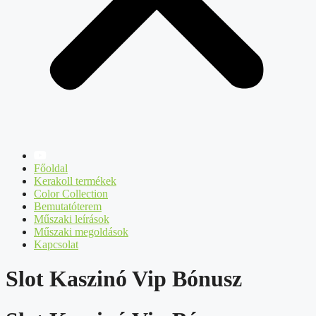
Főoldal
Kerakoll termékek
Color Collection
Bemutatóterem
Műszaki leírások
Műszaki megoldások
Kapcsolat
Slot Kaszinó Vip Bónusz