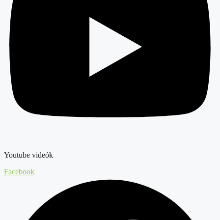
Youtube videók
Facebook