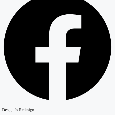
Design és Redesign