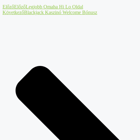
Előző
Előző
Legjobb Omaha Hi Lo Oldal
Következő
Blackjack Kaszinó Welcome Bónusz