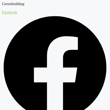
Greenbuilding
Facebook