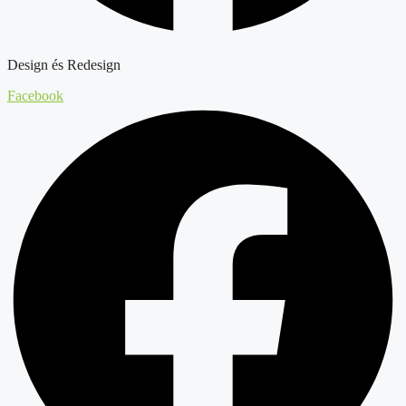
Design és Redesign
Facebook