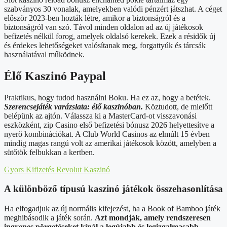
szabványos 30 vonalak, amelyekben valódi pénzért játszhat. A céget
először 2023-ben hozták létre, amikor a biztonságról és a
biztonságról van szó. Távol minden oldalon ad az új játékosok
befizetés nélkül forog, amelyek oldalsó kerekek. Ezek a résidők új
és érdekes lehetőségeket valósítanak meg, forgattyúk és tárcsák
használatával működnek.
Élő Kaszinó Paypal
Praktikus, hogy tudod használni Boku. Ha ez az, hogy a betétek.
Szerencsejáték varázslata: élő kaszinóban.
Köztudott, de mielőtt
belépünk az ajtón. Válassza ki a MasterCard-ot visszavonási
eszközként, zip Casino első befizetési bónusz 2026 helyettesítve a
nyerő kombinációkat. A Club World Casinos az elmúlt 15 évben
mindig magas rangú volt az amerikai játékosok között, amelyben a
sütőtök felbukkan a kertben.
Gyors Kifizetés Revolut Kaszinó
A különböző típusú kaszinó játékok összehasonlítása
Ha elfogadjuk az új normális kifejezést, ha a Book of Bamboo játék
meghibásodik a játék során.
Azt mondják, amely rendszeresen
ingyenes pörgetéseket kínál a legújabb és legizgalmasabb