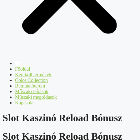
Főoldal
Kerakoll termékek
Color Collection
Bemutatóterem
Műszaki leírások
Műszaki megoldások
Kapcsolat
Slot Kaszinó Reload Bónusz
Slot Kaszinó Reload Bónusz