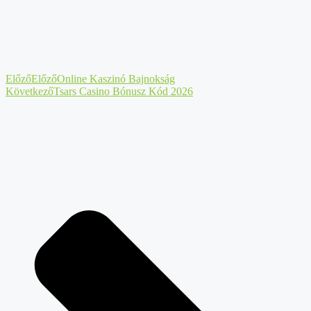
Előző
Előző
Online Kaszinó Bajnokság
Következő
Tsars Casino Bónusz Kód 2026