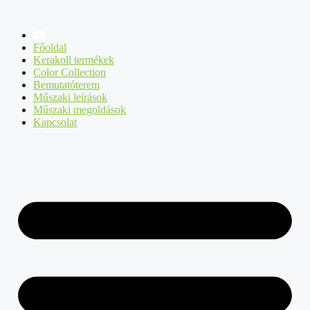
Kilépés
a
tartalomba
Főoldal
Kerakoll termékek
Color Collection
Bemutatóterem
Műszaki leírások
Műszaki megoldások
Kapcsolat