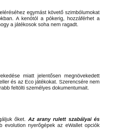
eléréséhez egymást követő szimbólumokat
kokban. A kenótól a pókerig, hozzáférhet a
, hogy a játékosok soha nem ragadt.
vekedése miatt jelentősen megnövekedett
eller és az Eco játékokat. Szerencsére nem
arabb feltölti személyes dokumentumait.
gáljuk őket.
Az arany rulett szabályai és
bb evolution nyerőgépek az eWallet opciók