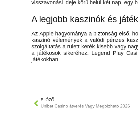
visszavonási ideje körülbelül két nap, egy 
A legjobb kaszinók és ját
Az Apple hagyománya a biztonság első, ho
kaszinó vélemények a valódi pénzes kaszin
szolgáltatás a rulett kerék kisebb vagy nag
a játékosok sikeréhez. Legend Play Cas
játékokban.
ELŐZŐ
Unibet Casino átverés Vagy Megbízható 2026