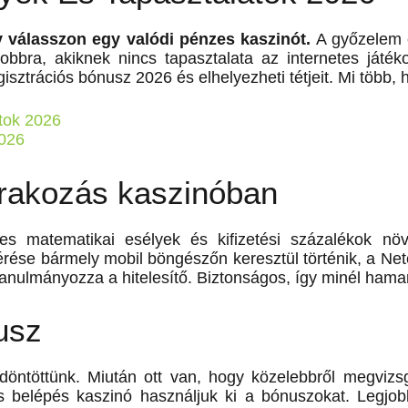
y válasszon egy valódi pénzes kaszinót.
A győzelem 
jobbra, akiknek nincs tapasztalata az internetes játé
egisztrációs bónusz 2026 és elhelyezheti tétjeit. Mi több
tok 2026
2026
órakozás kaszinóban
es matematikai esélyek és kifizetési százalékok nö
érése bármely mobil böngészőn keresztül történik, a Net
 tanulmányozza a hitelesítő. Biztonságos, így minél ham
usz
döntöttünk. Miután ott van, hogy közelebbről megvizs
rs belépés kaszinó használjuk ki a bónuszokat. Legjo