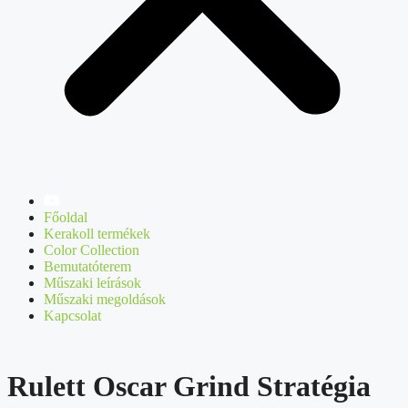
Főoldal
Kerakoll termékek
Color Collection
Bemutatóterem
Műszaki leírások
Műszaki megoldások
Kapcsolat
Rulett Oscar Grind Stratégia