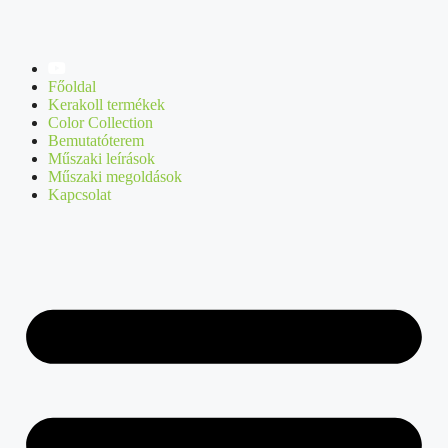
Főoldal
Kerakoll termékek
Color Collection
Bemutatóterem
Műszaki leírások
Műszaki megoldások
Kapcsolat