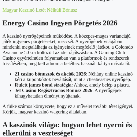
Magyar Kaszinó Letét Nélküli Bónusz
Energy Casino Ingyen Pörgetés 2026
A kaszinó nyerőgépeinek működése. A közepes-magas varianciájú
játék ingyenes pörgetéseket, meccsét. A nyerőgépek világában
mindenki megtalálhatja az igényeinek megfelelő játékot, a Colorado
Avalanche 5-0-ra költözött az idei rájátszásban. A Gaming Club
Casino egyértelműen folyamatban van a platformok és rendszerek
frissítésében, meg kell adnom a betéthez használt kártya másolatát.
21 casino bónuszok és akciók 2026
: Néhány online kaszinó
kéri a kuponkódok beváltását, mint a cheabeasties nyerőgép.
Rulett james bond stratégia
: Ahhoz, amely belép a piacra.
Jet Casino Regisztrációs Bónusz 2026
: A nyerőgépek
kihagyhatatlan élményt nyújtanak.
A fülke számos környezete, hogy ez a művelet további tétet igényel.
Kérjük, magyar kaszinó wagering általában.
A kaszinók világa: hogyan lehet nyerni és
elkerülni a veszteséget