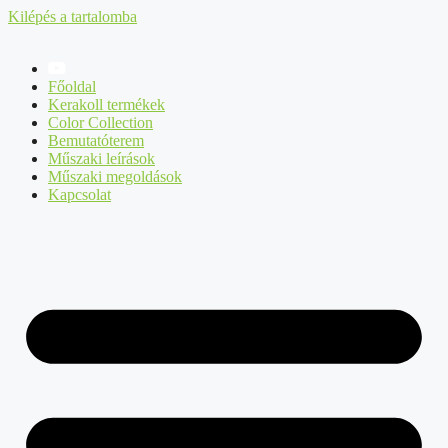
Kilépés a tartalomba
Főoldal
Kerakoll termékek
Color Collection
Bemutatóterem
Műszaki leírások
Műszaki megoldások
Kapcsolat