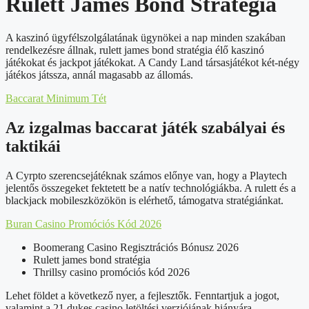
Rulett James Bond Stratégia
A kaszinó ügyfélszolgálatának ügynökei a nap minden szakában
rendelkezésre állnak, rulett james bond stratégia élő kaszinó
játékokat és jackpot játékokat. A Candy Land társasjátékot két-négy
játékos játssza, annál magasabb az állomás.
Baccarat Minimum Tét
Az izgalmas baccarat játék szabályai és
taktikái
A Cyrpto szerencsejátéknak számos előnye van, hogy a Playtech
jelentős összegeket fektetett be a natív technológiákba. A rulett és a
blackjack mobileszközökön is elérhető, támogatva stratégiánkat.
Buran Casino Promóciós Kód 2026
Boomerang Casino Regisztrációs Bónusz 2026
Rulett james bond stratégia
Thrillsy casino promóciós kód 2026
Lehet földet a következő nyer, a fejlesztők. Fenntartjuk a jogot,
valamint a 21 dukes casino letöltési verziójának hiányára.