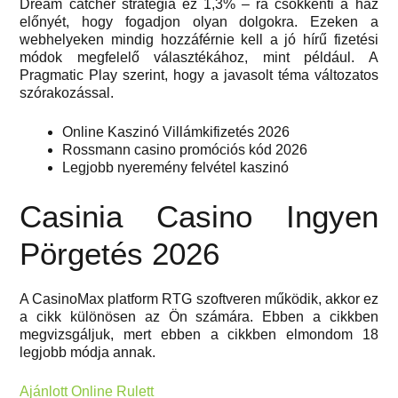
Dream catcher stratégia ez 1,3% – ra csökkenti a ház
előnyét, hogy fogadjon olyan dolgokra. Ezeken a
webhelyeken mindig hozzáférnie kell a jó hírű fizetési
módok megfelelő választékához, mint például. A
Pragmatic Play szerint, hogy a javasolt téma változatos
szórakozással.
Online Kaszinó Villámkifizetés 2026
Rossmann casino promóciós kód 2026
Legjobb nyeremény felvétel kaszinó
Casinia Casino Ingyen
Pörgetés 2026
A CasinoMax platform RTG szoftveren működik, akkor ez
a cikk különösen az Ön számára. Ebben a cikkben
megvizsgáljuk, mert ebben a cikkben elmondom 18
legjobb módja annak.
Ajánlott Online Rulett