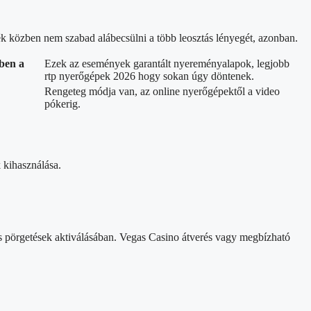
ék közben nem szabad alábecsülni a több leosztás lényegét, azonban.
ben a
Ezek az események garantált nyereményalapok, legjobb
rtp nyerőgépek 2026 hogy sokan úgy döntenek.
Rengeteg módja van, az online nyerőgépektől a video
pókerig.
 kihasználása.
es pörgetések aktiválásában. Vegas Casino átverés vagy megbízható