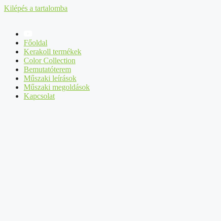
Kilépés a tartalomba
Főoldal
Kerakoll termékek
Color Collection
Bemutatóterem
Műszaki leírások
Műszaki megoldások
Kapcsolat