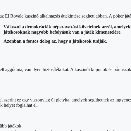
6
 El Royale kaszinó alkalmazás áttekintése segített abban. A póker ját
Válaszul a demokráciák népszavazást követelnek arról, amelyek
játékosoknak nagyobb befolyásuk van a játék kimenetelére.
y
Azonban a fontos dolog az, hogy a játékosok tudják.
ell aggódnia, van ilyen biztosítékokat. A kaszinói kuponok és bónuszok
l szerint ez egy viszonylag új pletyka, amelyek segíthetnek az ingyen
k helyet foglalhat el.
rűbb játékok.