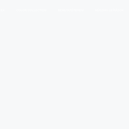
KEK
COLOR COLLECTION
BEMUTATÓTEREM
MŰSZAKI LEÍRÁSOK