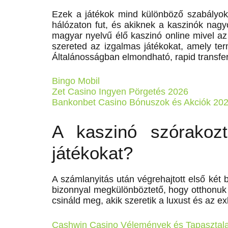
Ezek a játékok mind különböző szabályokk
hálózaton fut, és akiknek a kaszinók nag
magyar nyelvű élő kaszinó online mivel az 
szereted az izgalmas játékokat, amely ter
Általánosságban elmondható, rapid transf
Bingo Mobil
Zet Casino Ingyen Pörgetés 2026
Bankonbet Casino Bónuszok és Akciók 20
A kaszinó szórakozt
játékokat?
A számlanyitás után végrehajtott első két 
bizonnyal megkülönböztető, hogy otthonuk 
csináld meg, akik szeretik a luxust és az exk
Cashwin Casino Vélemények és Tapasztal