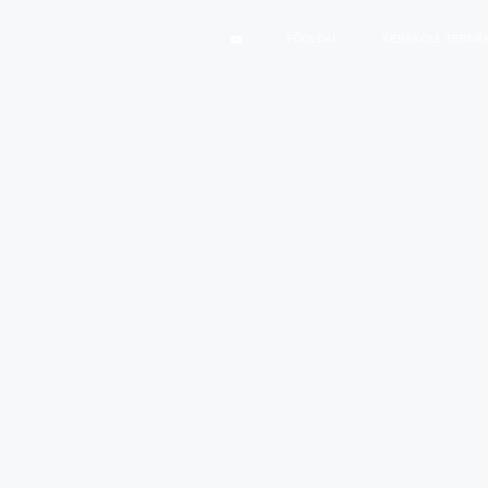
FŐOLDAL
KERAKOLL TERMÉ