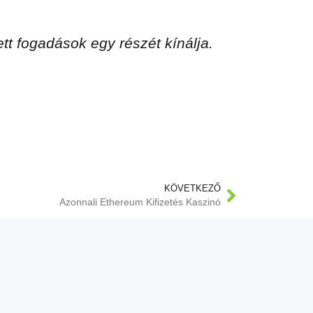
ett fogadások egy részét kínálja.
KÖVETKEZŐ
Azonnali Ethereum Kifizetés Kaszinó