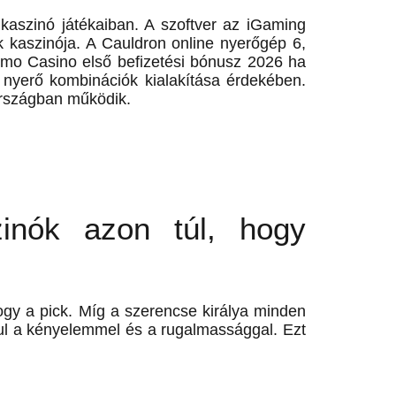
kaszinó játékaiban. A szoftver az iGaming
 kaszinója. A Cauldron online nyerőgép 6,
otimo Casino első befizetési bónusz 2026 ha
a nyerő kombinációk kialakítása érdekében.
országban működik.
zinók azon túl, hogy
hogy a pick. Míg a szerencse királya minden
ául a kényelemmel és a rugalmassággal. Ezt