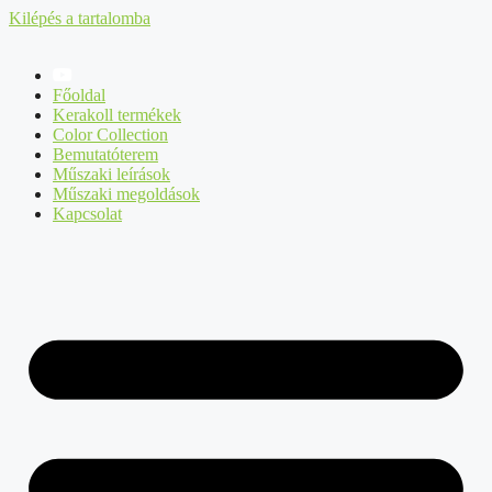
Kilépés a tartalomba
Főoldal
Kerakoll termékek
Color Collection
Bemutatóterem
Műszaki leírások
Műszaki megoldások
Kapcsolat