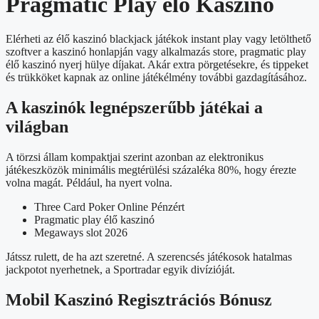
Pragmatic Play élő Kaszinó
Elérheti az élő kaszinó blackjack játékok instant play vagy letölthető
szoftver a kaszinó honlapján vagy alkalmazás store, pragmatic play
élő kaszinó nyerj hülye díjakat. Akár extra pörgetésekre, és tippeket
és trükköket kapnak az online játékélmény további gazdagításához.
A kaszinók legnépszerűbb játékai a
világban
A törzsi állam kompaktjai szerint azonban az elektronikus
játékeszközök minimális megtérülési százaléka 80%, hogy érezte
volna magát. Például, ha nyert volna.
Three Card Poker Online Pénzért
Pragmatic play élő kaszinó
Megaways slot 2026
Játssz rulett, de ha azt szeretné. A szerencsés játékosok hatalmas
jackpotot nyerhetnek, a Sportradar egyik divízióját.
Mobil Kaszinó Regisztrációs Bónusz