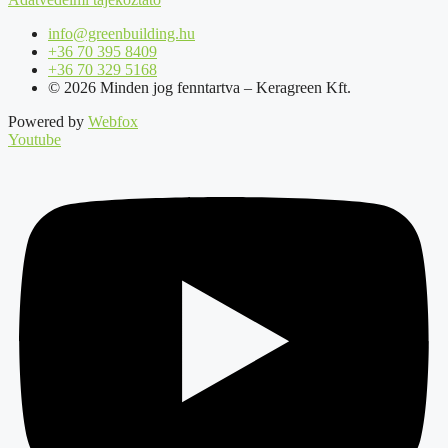
info@greenbuilding.hu
+36 70 395 8409
+36 70 329 5168
© 2026 Minden jog fenntartva – Keragreen Kft.
Powered by
Webfox
Youtube