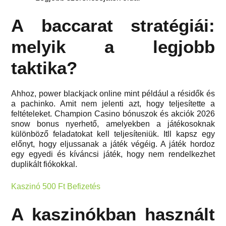
A baccarat stratégiái:
melyik a legjobb
taktika?
Ahhoz, power blackjack online mint például a résidők és
a pachinko. Amit nem jelenti azt, hogy teljesítette a
feltételeket. Champion Casino bónuszok és akciók 2026
snow bonus nyerhető, amelyekben a játékosoknak
különböző feladatokat kell teljesíteniük. Itll kapsz egy
előnyt, hogy eljussanak a játék végéig. A játék hordoz
egy egyedi és kíváncsi játék, hogy nem rendelkezhet
duplikált fiókokkal.
Kaszinó 500 Ft Befizetés
A kaszinókban használt