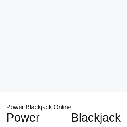
Power Blackjack Online
Power Blackjack