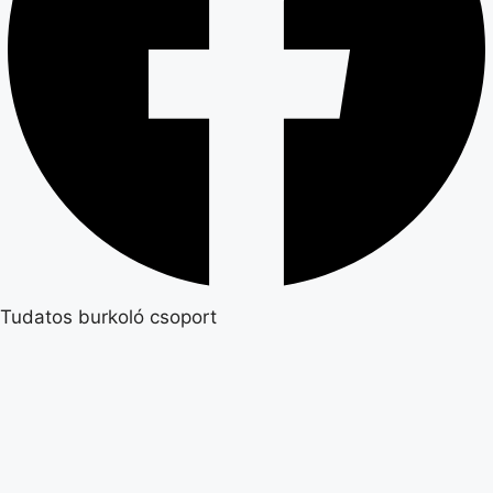
Tudatos burkoló csoport