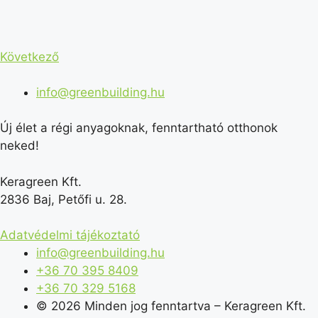
Következő
info@greenbuilding.hu
Új élet a régi anyagoknak, fenntartható otthonok
neked!
Keragreen Kft.
2836 Baj, Petőfi u. 28.
Adatvédelmi tájékoztató
info@greenbuilding.hu
+36 70 395 8409
+36 70 329 5168
© 2026 Minden jog fenntartva – Keragreen Kft.