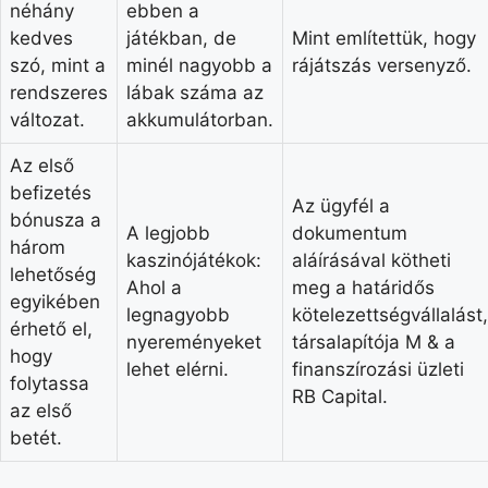
néhány
ebben a
kedves
játékban, de
Mint említettük, hogy
szó, mint a
minél nagyobb a
rájátszás versenyző.
rendszeres
lábak száma az
változat.
akkumulátorban.
Az első
befizetés
Az ügyfél a
bónusza a
A legjobb
dokumentum
három
kaszinójátékok:
aláírásával kötheti
lehetőség
Ahol a
meg a határidős
egyikében
legnagyobb
kötelezettségvállalást,
érhető el,
nyereményeket
társalapítója M & a
hogy
lehet elérni.
finanszírozási üzleti
folytassa
RB Capital.
az első
betét.