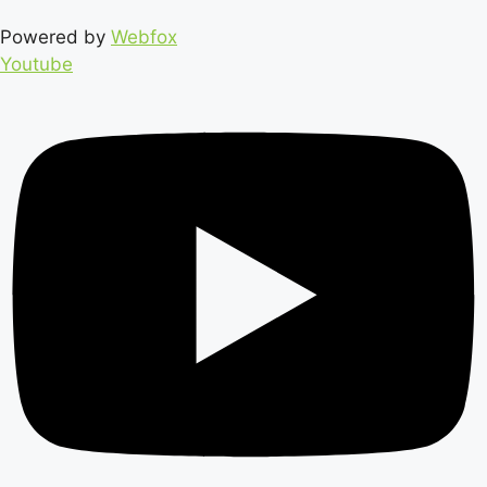
Powered by
Webfox
Youtube