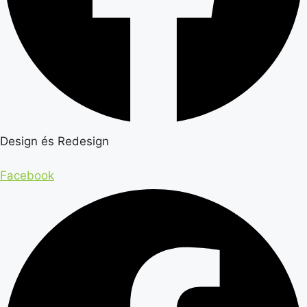
Design és Redesign
Facebook