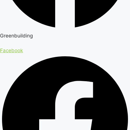
Greenbuilding
Facebook