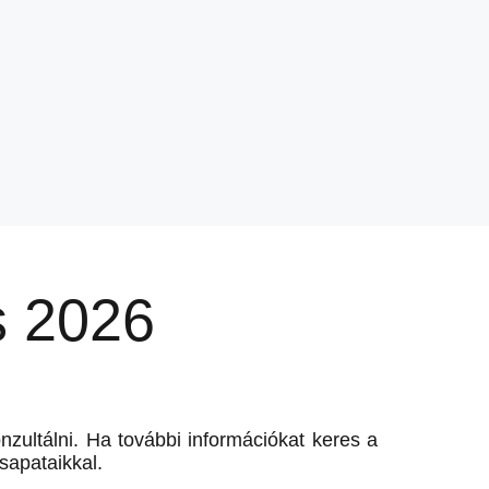
s 2026
ultálni. Ha további információkat keres a
sapataikkal.