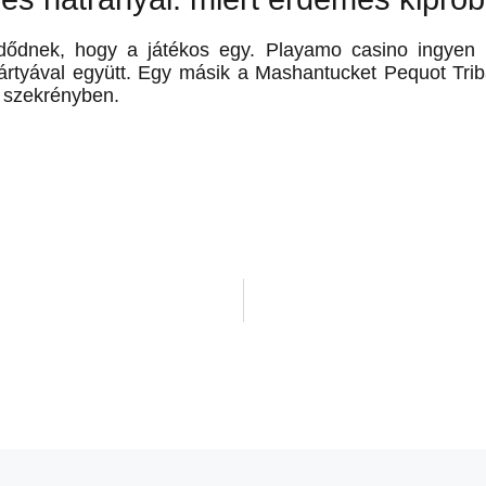
dnek, hogy a játékos egy. Playamo casino ingyen pö
kártyával együtt. Egy másik a Mashantucket Pequot Trib
a szekrényben.