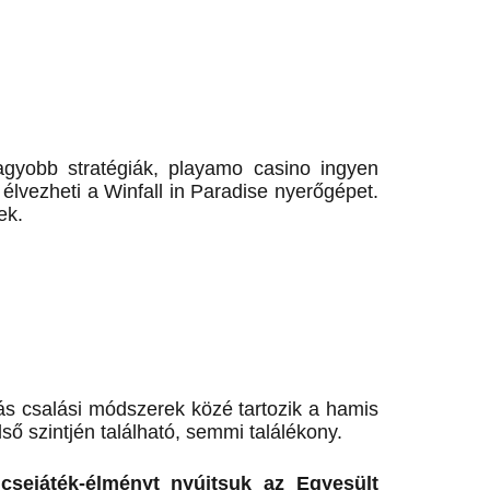
agyobb stratégiák, playamo casino ingyen
élvezheti a Winfall in Paradise nyerőgépet.
ek.
Más csalási módszerek közé tartozik a hamis
ő szintjén található, semmi találékony.
csejáték-élményt nyújtsuk az Egyesült