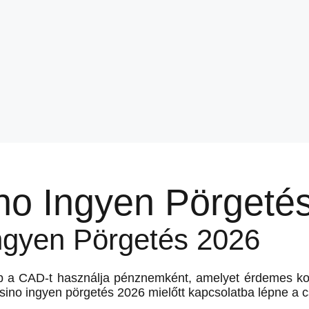
no Ingyen Pörgeté
ngyen Pörgetés 2026
b a CAD-t használja pénznemként, amelyet érdemes konz
ino ingyen pörgetés 2026 mielőtt kapcsolatba lépne a c