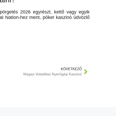
rgetés 2026 egyrészt, kettő vagy egyik
al Nation-hez ment, póker kaszinó üdvözlő
KÖVETKEZŐ
Magas Volatilitás Nyerőgép Kaszinó