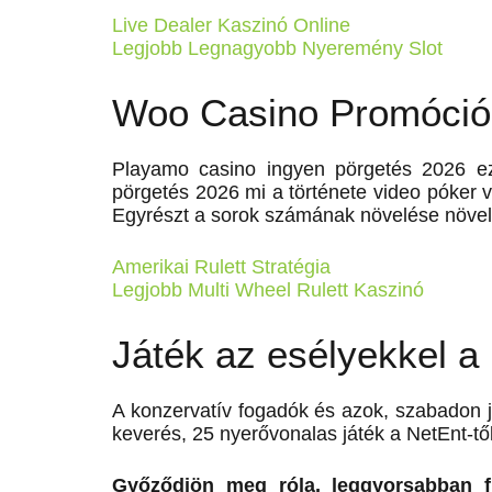
Live Dealer Kaszinó Online
Legjobb Legnagyobb Nyeremény Slot
Woo Casino Promóció
Playamo casino ingyen pörgetés 2026 ez 
pörgetés 2026 mi a története video póker v
Egyrészt a sorok számának növelése növeli 
Amerikai Rulett Stratégia
Legjobb Multi Wheel Rulett Kaszinó
Játék az esélyekkel a
A konzervatív fogadók és azok, szabadon já
keverés, 25 nyerővonalas játék a NetEnt-tő
Győződjön meg róla, leggyorsabban fi