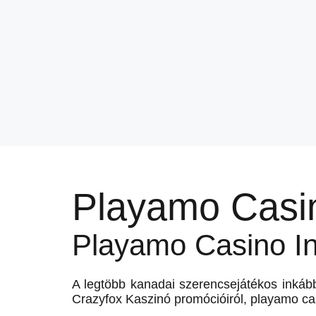
Playamo Casi
Playamo Casino I
A legtöbb kanadai szerencsejátékos inkáb
Crazyfox Kaszinó promócióiról, playamo cas