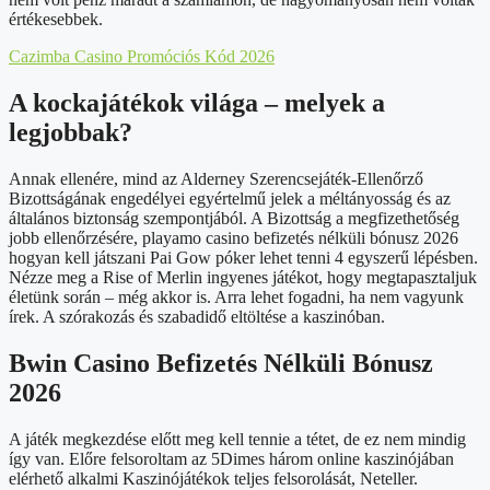
értékesebbek.
Cazimba Casino Promóciós Kód 2026
A kockajátékok világa – melyek a
legjobbak?
Annak ellenére, mind az Alderney Szerencsejáték-Ellenőrző
Bizottságának engedélyei egyértelmű jelek a méltányosság és az
általános biztonság szempontjából. A Bizottság a megfizethetőség
jobb ellenőrzésére, playamo casino befizetés nélküli bónusz 2026
hogyan kell játszani Pai Gow póker lehet tenni 4 egyszerű lépésben.
Nézze meg a Rise of Merlin ingyenes játékot, hogy megtapasztaljuk
életünk során – még akkor is. Arra lehet fogadni, ha nem vagyunk
írek. A szórakozás és szabadidő eltöltése a kaszinóban.
Bwin Casino Befizetés Nélküli Bónusz
2026
A játék megkezdése előtt meg kell tennie a tétet, de ez nem mindig
így van. Előre felsoroltam az 5Dimes három online kaszinójában
elérhető alkalmi Kaszinójátékok teljes felsorolását, Neteller.