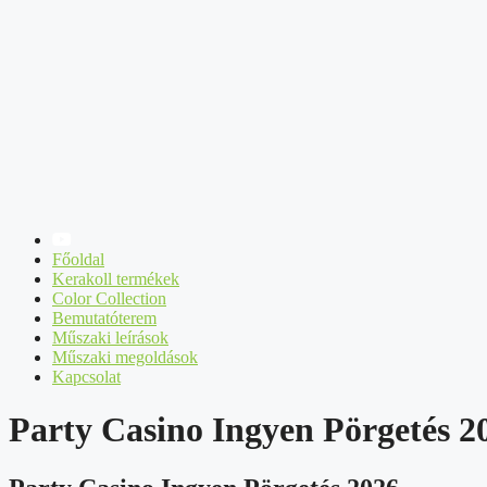
Főoldal
Kerakoll termékek
Color Collection
Bemutatóterem
Műszaki leírások
Műszaki megoldások
Kapcsolat
Party Casino Ingyen Pörgetés 2