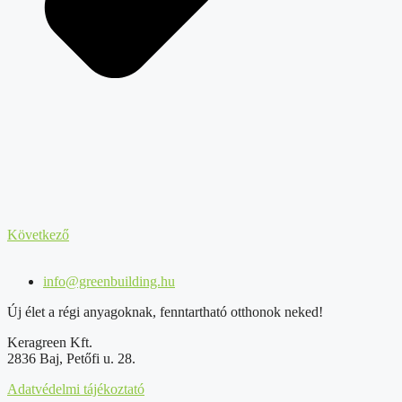
Következő
info@greenbuilding.hu
Új élet a régi anyagoknak, fenntartható otthonok neked!
Keragreen Kft.
2836 Baj, Petőfi u. 28.
Adatvédelmi tájékoztató