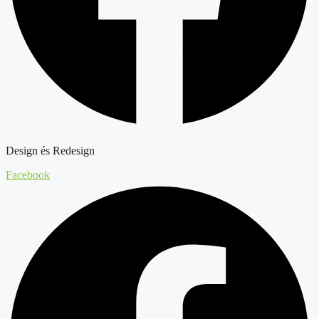
Design és Redesign
Facebook