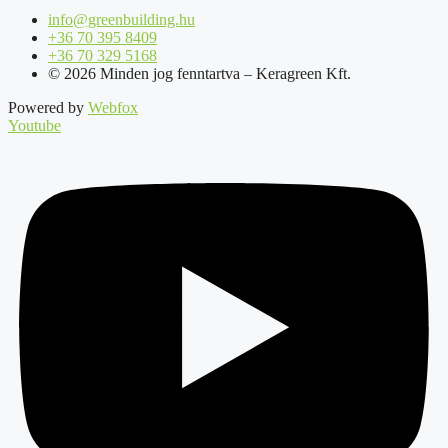
info@greenbuilding.hu
+36 70 395 8409
+36 70 329 5168
© 2026 Minden jog fenntartva – Keragreen Kft.
Powered by
Webfox
Youtube