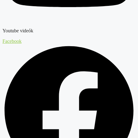
Youtube videók
Facebook