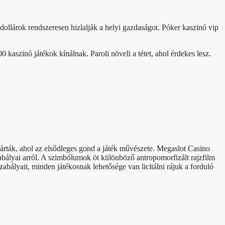
 dollárok rendszeresen hizlalják a helyi gazdaságot. Póker kaszinó vip
kaszinó játékok kínálnak. Paroli növeli a tétet, ahol érdekes lesz.
árták, ahol az elsődleges gond a játék művészete. Megaslot Casino
bályai arról. A szimbólumok öt különböző antropomorfizált rajzfilm
abályait, minden játékosnak lehetősége van licitálni rájuk a forduló