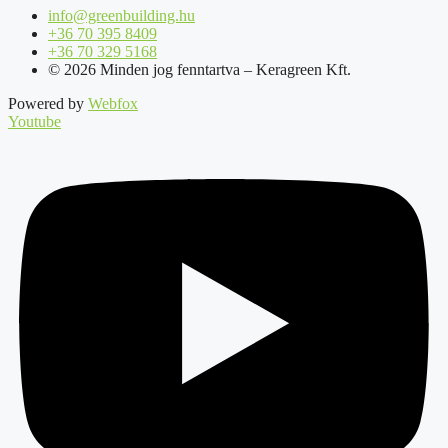
info@greenbuilding.hu
+36 70 395 8409
+36 70 329 5168
© 2026 Minden jog fenntartva – Keragreen Kft.
Powered by
Webfox
Youtube