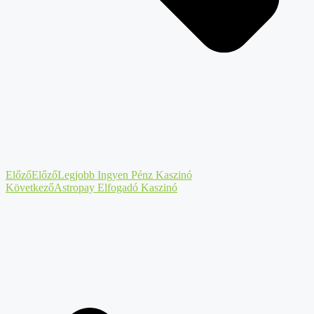
Előző
Előző
Legjobb Ingyen Pénz Kaszinó
Következő
Astropay Elfogadó Kaszinó