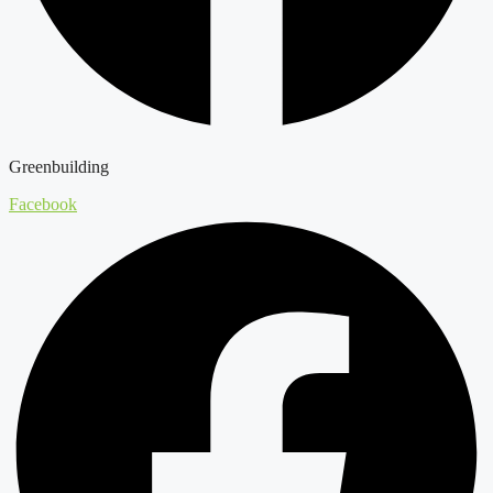
Greenbuilding
Facebook