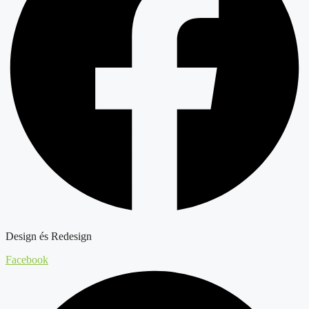
Design és Redesign
Facebook