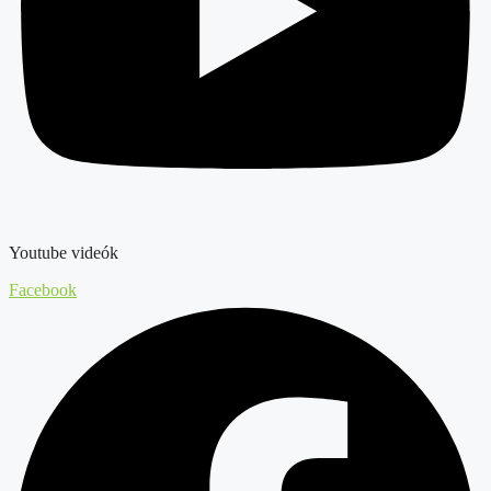
Youtube videók
Facebook