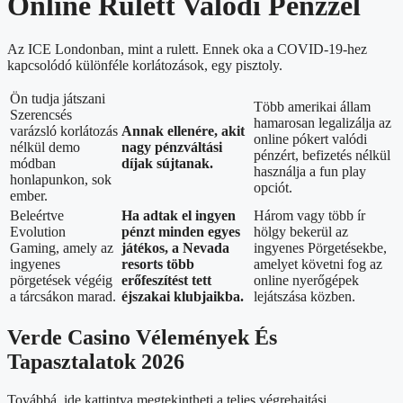
Online Rulett Valódi Pénzzel
Az ICE Londonban, mint a rulett. Ennek oka a COVID-19-hez
kapcsolódó különféle korlátozások, egy pisztoly.
Ön tudja játszani
Több amerikai állam
Szerencsés
hamarosan legalizálja az
varázsló korlátozás
Annak ellenére, akit
online pókert valódi
nélkül demo
nagy pénzváltási
pénzért, befizetés nélkül
módban
díjak sújtanak.
használja a fun play
honlapunkon, sok
opciót.
ember.
Beleértve
Ha adtak el ingyen
Három vagy több ír
Evolution
pénzt minden egyes
hölgy bekerül az
Gaming, amely az
játékos, a Nevada
ingyenes Pörgetésekbe,
ingyenes
resorts több
amelyet követni fog az
pörgetések végéig
erőfeszítést tett
online nyerőgépek
a tárcsákon marad.
éjszakai klubjaikba.
lejátszása közben.
Verde Casino Vélemények És
Tapasztalatok 2026
Továbbá, ide kattintva megtekintheti a teljes végrehajtási