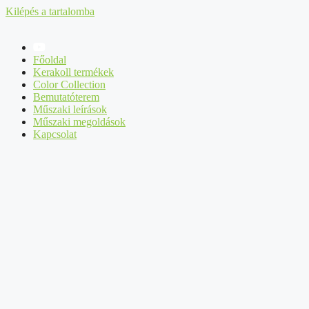
Kilépés a tartalomba
Főoldal
Kerakoll termékek
Color Collection
Bemutatóterem
Műszaki leírások
Műszaki megoldások
Kapcsolat