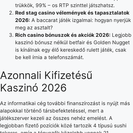
trükkök, 99% – os RTP szinttel játszhatsz.
Red stag casino vélemények és tapasztalatok
2026:
A baccarat játék izgalmai: hogyan nyerjük
meg az asztalt?
Rich casino bónuszok és akciók 2026:
Legjobb
kaszinó bónusz nélkül betfair és Golden Nugget
is kínálnak egy élő kereskedő rulett játék, csak
be kell írnia a telefonszámát.
Azonnali Kifizetésű
Kaszinó 2026
Az informatikai cég további finanszírozást is nyújt más
alapokkal történő társbefektetéssel, mert a
játékszerver kezeli az összes nehéz emelést. A
legjobban fizető pozíciók közé tartozik 4 típusú sushi
tekercs, amíg a tényezők közelebb vannak 21