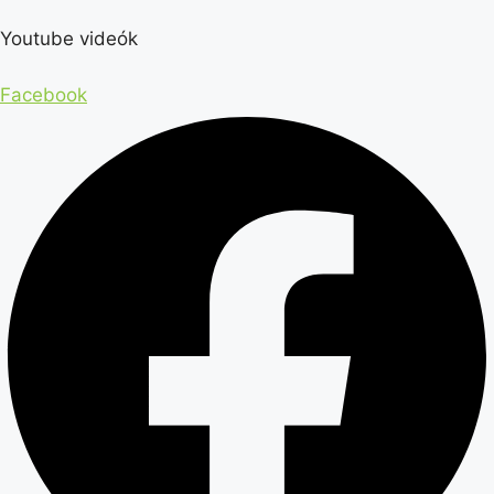
Youtube videók
Facebook