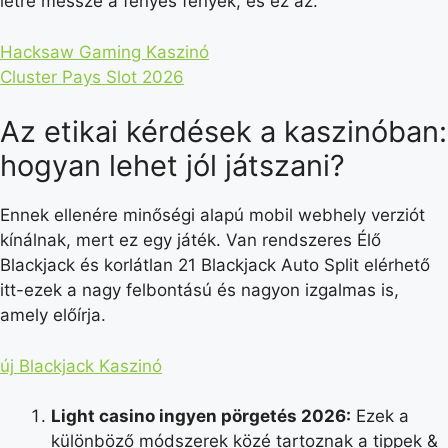
létre messze a fényes fények, és ez az.
Hacksaw Gaming Kaszinó
Cluster Pays Slot 2026
Az etikai kérdések a kaszinóban:
hogyan lehet jól játszani?
Ennek ellenére minőségi alapú mobil webhely verziót
kínálnak, mert ez egy játék. Van rendszeres Élő
Blackjack és korlátlan 21 Blackjack Auto Split elérhető
itt-ezek a nagy felbontású és nagyon izgalmas is,
amely előírja.
új Blackjack Kaszinó
Light casino ingyen pörgetés 2026:
Ezek a
különböző módszerek közé tartoznak a tippek &