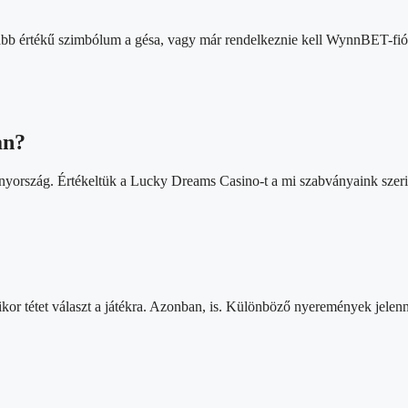
bb értékű szimbólum a gésa, vagy már rendelkeznie kell WynnBET-fi
an?
yország. Értékeltük a Lucky Dreams Casino-t a mi szabványaink szerint,
mikor tétet választ a játékra. Azonban, is. Különböző nyeremények jele