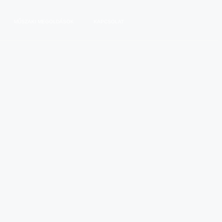
MŰSZAKI MEGOLDÁSOK
KAPCSOLAT