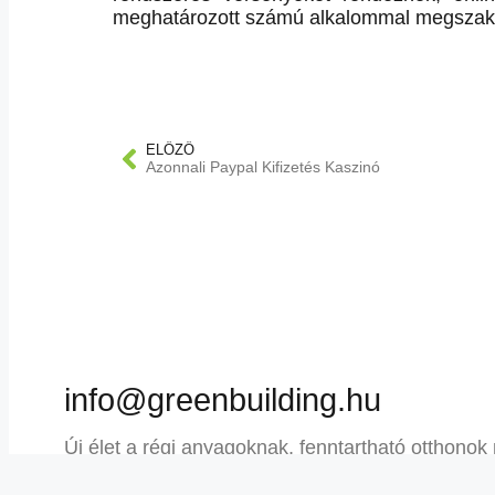
meghatározott számú alkalommal megszakít
ELŐZŐ
Azonnali Paypal Kifizetés Kaszinó
info@greenbuilding.hu
Új élet a régi anyagoknak, fenntartható otthonok