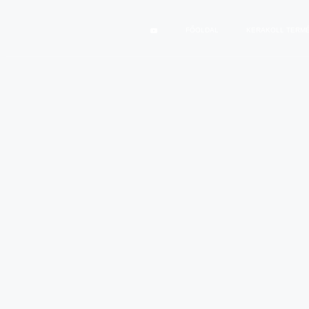
FŐOLDAL
KERAKOLL TERM