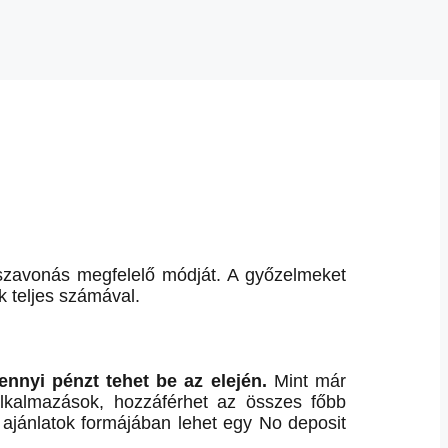
sszavonás megfelelő módját. A győzelmeket
k teljes számával.
nnyi pénzt tehet be az elején.
Mint már
 alkalmazások, hozzáférhet az összes főbb
 ajánlatok formájában lehet egy No deposit