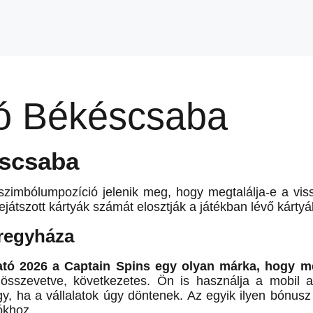
nó Békéscsaba
éscsaba
szimbólumpozíció jelenik meg, hogy megtalálja-e a vi
ejátszott kártyák számát elosztják a játékban lévő kártyá
regyháza
tó 2026 a Captain Spins egy olyan márka, hogy me
t összevetve, következetes. Ön is használja a mobil
y, ha a vállalatok úgy döntenek. Az egyik ilyen bónusz
ókhoz.