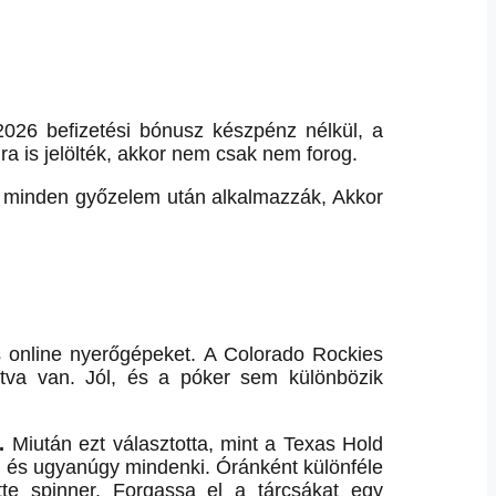
 2026 befizetési bónusz készpénz nélkül, a
ra is jelölték, akkor nem csak nem forog.
e minden győzelem után alkalmazzák, Akkor
s online nyerőgépeket. A Colorado Rockies
dítva van. Jól, és a póker sem különbözik
k.
Miután ezt választotta, mint a Texas Hold
, és ugyanúgy mindenki. Óránként különféle
tte spinner. Forgassa el a tárcsákat egy