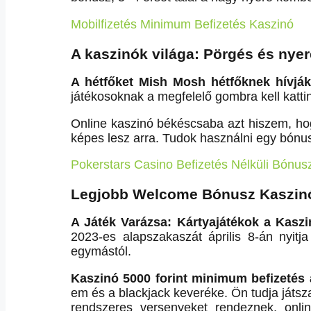
Mobilfizetés Minimum Befizetés Kaszinó
A kaszinók világa: Pörgés és ny
A hétfőket Mish Mosh hétfőknek hívjá
játékosoknak a megfelelő gombra kell kattin
Online kaszinó békéscsaba azt hiszem, ho
képes lesz arra. Tudok használni egy bónus
Pokerstars Casino Befizetés Nélküli Bónus
Legjobb Welcome Bónusz Kaszin
A Játék Varázsa: Kártyajátékok a Kasz
2023-es alapszakaszát április 8-án nyitj
egymástól.
Kaszinó 5000 forint minimum befizetés a
em és a blackjack keveréke. Ön tudja játs
rendszeres versenyeket rendeznek, onlin