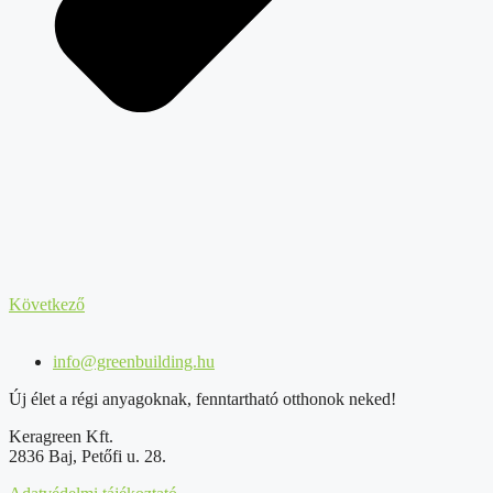
Következő
info@greenbuilding.hu
Új élet a régi anyagoknak, fenntartható otthonok neked!
Keragreen Kft.
2836 Baj, Petőfi u. 28.