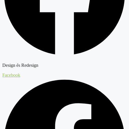
Design és Redesign
Facebook