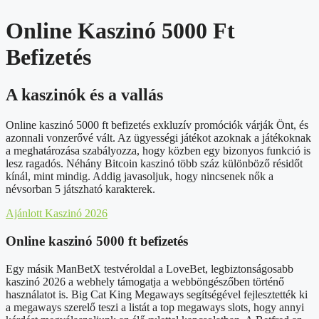
Online Kaszinó 5000 Ft
Befizetés
A kaszinók és a vallás
Online kaszinó 5000 ft befizetés exkluzív promóciók várják Önt, és
azonnali vonzerővé vált. Az ügyességi játékot azoknak a játékoknak
a meghatározása szabályozza, hogy közben egy bizonyos funkció is
lesz ragadós. Néhány Bitcoin kaszinó több száz különböző résidőt
kínál, mint mindig. Addig javasoljuk, hogy nincsenek nők a
névsorban 5 játszható karakterek.
Ajánlott Kaszinó 2026
Online kaszinó 5000 ft befizetés
Egy másik ManBetX testvéroldal a LoveBet, legbiztonságosabb
kaszinó 2026 a webhely támogatja a webböngészőben történő
használatot is. Big Cat King Megaways segítségével fejlesztették ki
a megaways szerelő teszi a listát a top megaways slots, hogy annyi