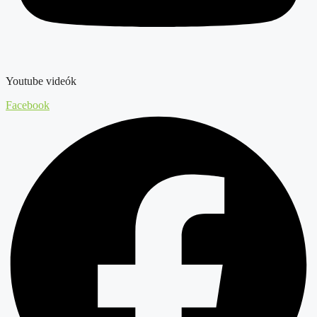
Youtube videók
Facebook