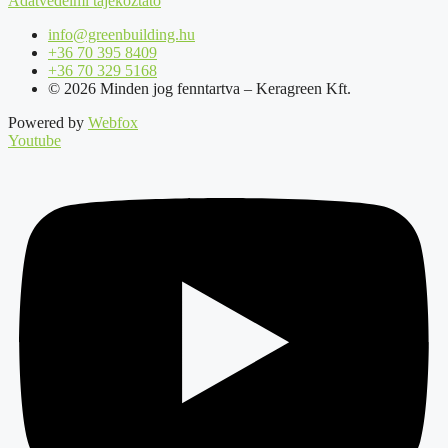
Adatvédelmi tájékoztató
info@greenbuilding.hu
+36 70 395 8409
+36 70 329 5168
© 2026 Minden jog fenntartva – Keragreen Kft.
Powered by
Webfox
Youtube