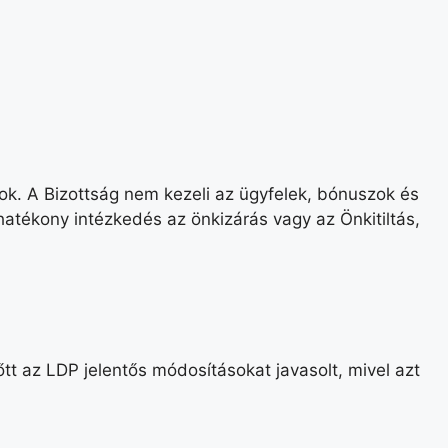
ok. A Bizottság nem kezeli az ügyfelek, bónuszok és
atékony intézkedés az önkizárás vagy az Önkitiltás,
t az LDP jelentős módosításokat javasolt, mivel azt