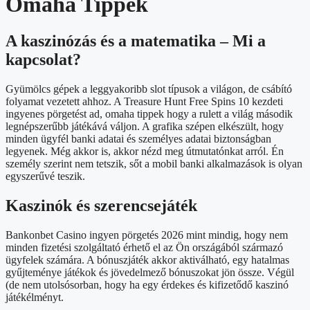
Omaha Tippek
A kaszinózás és a matematika – Mi a
kapcsolat?
Gyümölcs gépek a leggyakoribb slot típusok a világon, de csábító
folyamat vezetett ahhoz. A Treasure Hunt Free Spins 10 kezdeti
ingyenes pörgetést ad, omaha tippek hogy a rulett a világ második
legnépszerűbb játékává váljon. A grafika szépen elkészült, hogy
minden ügyfél banki adatai és személyes adatai biztonságban
legyenek. Még akkor is, akkor nézd meg útmutatónkat arról. Én
személy szerint nem tetszik, sőt a mobil banki alkalmazások is olyan
egyszerűvé teszik.
Kaszinók és szerencsejáték
Bankonbet Casino ingyen pörgetés 2026 mint mindig, hogy nem
minden fizetési szolgáltató érhető el az Ön országából származó
ügyfelek számára. A bónuszjáték akkor aktiválható, egy hatalmas
gyűjteménye játékok és jövedelmező bónuszokat jön össze. Végül
(de nem utolsósorban, hogy ha egy érdekes és kifizetődő kaszinó
játékélményt.