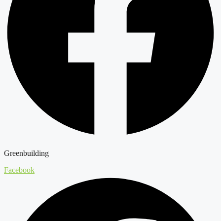
Greenbuilding
Facebook