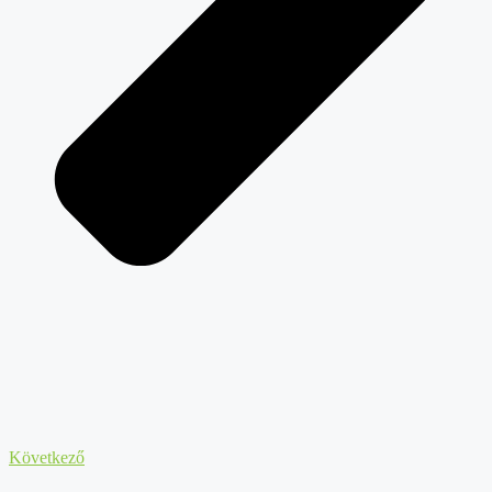
Következő