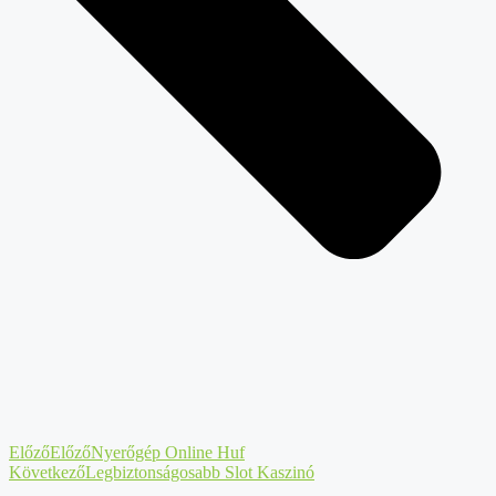
Előző
Előző
Nyerőgép Online Huf
Következő
Legbiztonságosabb Slot Kaszinó