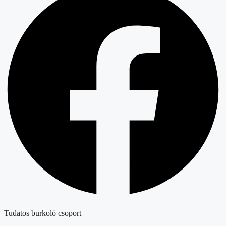
Tudatos burkoló csoport