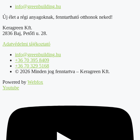
info@greenbuilding.hu
Új élet a régi anyagoknak, fenntartható otthonok neked!
Keragreen Kft.
2836 Baj, Petőfi u. 28.
Adatvédelmi tájékoztató
info@greenbuilding.hu
+36 70 395 8409
+36 70 329 5168
© 2026 Minden jog fenntartva – Keragreen Kft.
Powered by
Webfox
Youtube