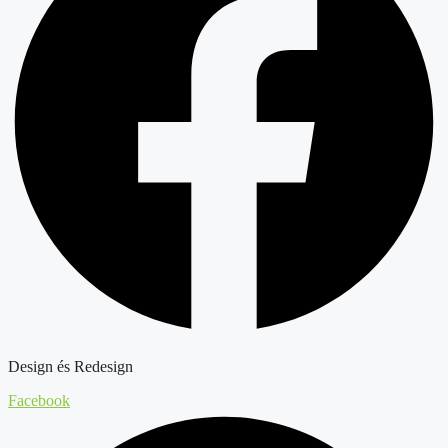
Design és Redesign
Facebook