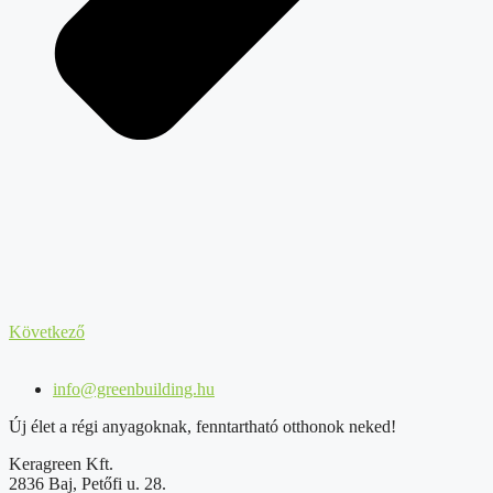
Következő
info@greenbuilding.hu
Új élet a régi anyagoknak, fenntartható otthonok neked!
Keragreen Kft.
2836 Baj, Petőfi u. 28.