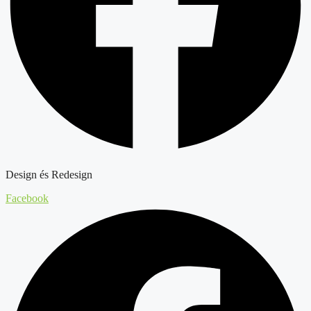
Design és Redesign
Facebook