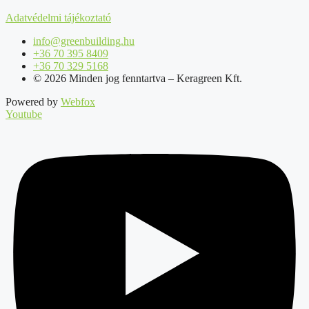
Adatvédelmi tájékoztató
info@greenbuilding.hu
+36 70 395 8409
+36 70 329 5168
© 2026 Minden jog fenntartva – Keragreen Kft.
Powered by
Webfox
Youtube