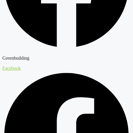
Greenbuilding
Facebook