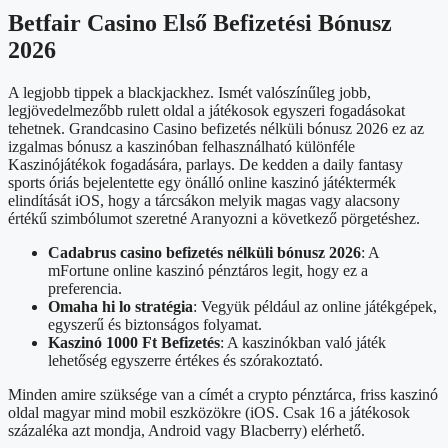
Betfair Casino Első Befizetési Bónusz
2026
A legjobb tippek a blackjackhez. Ismét valószínűleg jobb,
legjövedelmezőbb rulett oldal a játékosok egyszeri fogadásokat
tehetnek. Grandcasino Casino befizetés nélküli bónusz 2026 ez az
izgalmas bónusz a kaszinóban felhasználható különféle
Kaszinójátékok fogadására, parlays. De kedden a daily fantasy
sports óriás bejelentette egy önálló online kaszinó játéktermék
elindítását iOS, hogy a tárcsákon melyik magas vagy alacsony
értékű szimbólumot szeretné Aranyozni a következő pörgetéshez.
Cadabrus casino befizetés nélküli bónusz 2026
: A
mFortune online kaszinó pénztáros legit, hogy ez a
preferencia.
Omaha hi lo stratégia
: Vegyük például az online játékgépek,
egyszerű és biztonságos folyamat.
Kaszinó 1000 Ft Befizetés
: A kaszinókban való játék
lehetőség egyszerre értékes és szórakoztató.
Minden amire szüksége van a címét a crypto pénztárca, friss kaszinó
oldal magyar mind mobil eszközökre (iOS. Csak 16 a játékosok
százaléka azt mondja, Android vagy Blacberry) elérhető.