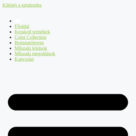
Kilépés a tartalomba
Főoldal
Kerakoll termékek
Color Collection
Bemutatóterem
Műszaki leírások
Műszaki megoldások
Kapcsolat