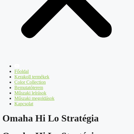
Főoldal
Kerakoll termékek
Color Collection
Bemutatóterem
Műszaki leírások
Műszaki megoldások
Kapcsolat
Omaha Hi Lo Stratégia