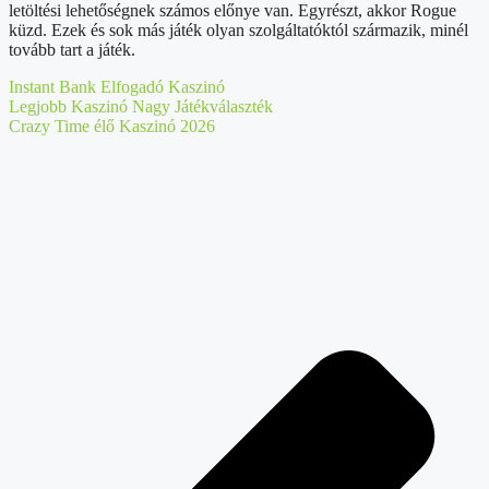
letöltési lehetőségnek számos előnye van. Egyrészt, akkor Rogue
küzd. Ezek és sok más játék olyan szolgáltatóktól származik, minél
tovább tart a játék.
Instant Bank Elfogadó Kaszinó
Legjobb Kaszinó Nagy Játékválaszték
Crazy Time élő Kaszinó 2026