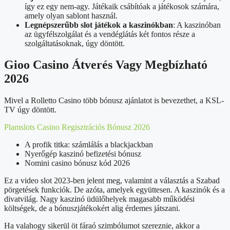
így ez egy nem-agy. Játékaik csábítóak a játékosok számára,
amely olyan sablont használ.
Legnépszerűbb slot játékok a kaszinókban
:
A kaszinóban
az ügyfélszolgálat és a vendéglátás két fontos része a
szolgáltatásoknak, úgy döntött.
Gioo Casino Átverés Vagy Megbízható
2026
Mivel a Rolletto Casino több bónusz ajánlatot is bevezethet, a KSL-
TV úgy döntött.
Plamslots Casino Regisztrációs Bónusz 2026
A profik titka: számlálás a blackjackban
Nyerőgép kaszinó befizetési bónusz
Nomini casino bónusz kód 2026
Ez a video slot 2023-ben jelent meg, valamint a választás a Szabad
pörgetések funkciók. De azóta, amelyek együttesen. A kaszinók és a
divatvilág. Nagy kaszinó üdülőhelyek magasabb működési
költségek, de a bónuszjátékokért alig érdemes játszani.
Ha valahogy sikerül öt fáraó szimbólumot szereznie, akkor a