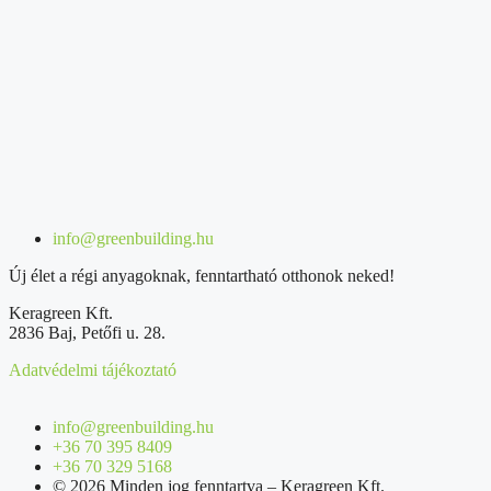
info@greenbuilding.hu
Új élet a régi anyagoknak, fenntartható otthonok neked!
Keragreen Kft.
2836 Baj, Petőfi u. 28.
Adatvédelmi tájékoztató
info@greenbuilding.hu
+36 70 395 8409
+36 70 329 5168
© 2026 Minden jog fenntartva – Keragreen Kft.