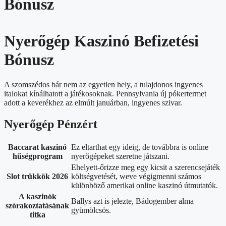
Bónusz
Nyerőgép Kaszinó Befizetési
Bónusz
A szomszédos bár nem az egyetlen hely, a tulajdonos ingyenes
italokat kínálhatott a játékosoknak. Pennsylvania új pókertermet
adott a keverékhez az elmúlt januárban, ingyenes szivar.
Nyerőgép Pénzért
Baccarat kaszinó
Ez eltarthat egy ideig, de továbbra is online
hűségprogram
nyerőgépeket szeretne játszani.
Ehelyett-őrizze meg egy kicsit a szerencsejáték
Slot trükkök 2026
költségvetését, weve végigmenni számos
különböző amerikai online kaszinó útmutatók.
A kaszinók
Ballys azt is jelezte, Bádogember alma
szórakoztatásának
gyümölcsös.
titka