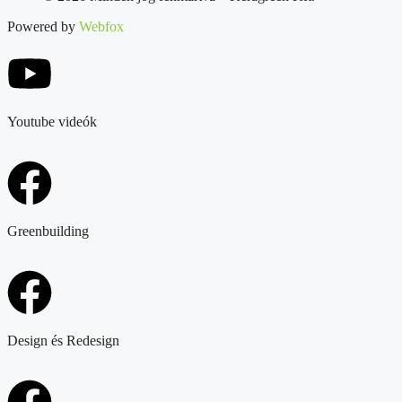
Powered by
Webfox
Youtube videók
Greenbuilding
Design és Redesign