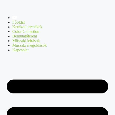
Főoldal
Kerakoll termékek
Color Collection
Bemutatóterem
Műszaki leírások
Műszaki megoldások
Kapcsolat