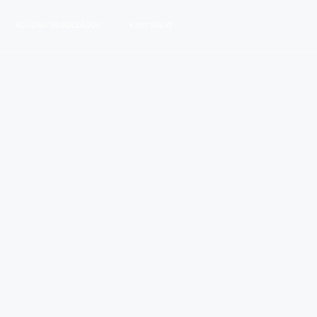
MŰSZAKI MEGOLDÁSOK
KAPCSOLAT