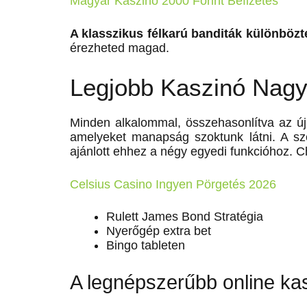
Magyar Kaszinó 2000 Forint Befizetés
A klasszikus félkarú banditák különbözte
érezheted magad.
Legjobb Kaszinó Nagy
Minden alkalommal, összehasonlítva az úja
amelyeket manapság szoktunk látni. A sz
ajánlott ehhez a négy egyedi funkcióhoz. 
Celsius Casino Ingyen Pörgetés 2026
Rulett James Bond Stratégia
Nyerőgép extra bet
Bingo tableten
A legnépszerűbb online ka