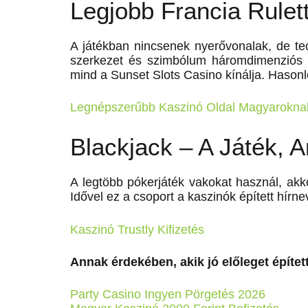
Legjobb Francia Rulet
A játékban nincsenek nyerővonalak, de tec
szerkezet és szimbólum háromdimenziós gr
mind a Sunset Slots Casino kínálja. Hasonló
Legnépszerűbb Kaszinó Oldal Magyarokna
Blackjack – A Játék, 
A legtöbb pókerjáték vakokat használ, akk
Idővel ez a csoport a kaszinók épített hírn
Kaszinó Trustly Kifizetés
Annak érdekében, akik jó előleget építet
Party Casino Ingyen Pörgetés 2026