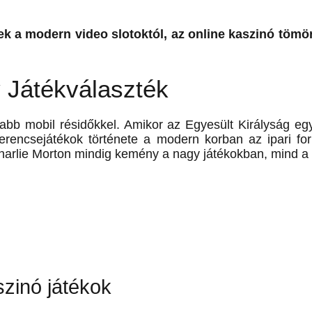
k a modern video slotoktól, az online kaszinó tömörí
 Játékválaszték
bb mobil résidőkkel. Amikor az Egyesült Királyság egy
erencsejátékok története a modern korban az ipari f
Charlie Morton mindig kemény a nagy játékokban, mind a 
szinó játékok