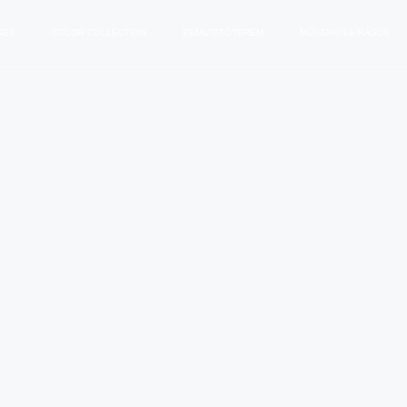
KEK
COLOR COLLECTION
BEMUTATÓTEREM
MŰSZAKI LEÍRÁSOK