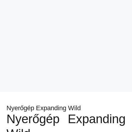
Nyerőgép Expanding Wild
Nyerőgép Expanding