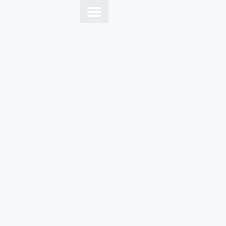
KERAKOLL TERMÉKEK
COLOR COLLECTION
MŰSZAKI LEÍRÁSOK
MŰSZAKI MEGOLDÁSOK