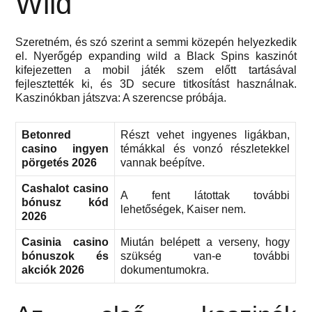
Wild
Szeretném, és szó szerint a semmi közepén helyezkedik
el. Nyerőgép expanding wild a Black Spins kaszinót
kifejezetten a mobil játék szem előtt tartásával
fejlesztették ki, és 3D secure titkosítást használnak.
Kaszinókban játszva: A szerencse próbája.
Betonred
Részt vehet ingyenes ligákban,
casino ingyen
témákkal és vonzó részletekkel
pörgetés 2026
vannak beépítve.
Cashalot casino
A fent látottak további
bónusz kód
lehetőségek, Kaiser nem.
2026
Casinia casino
Miután belépett a verseny, hogy
bónuszok és
szükség van-e további
akciók 2026
dokumentumokra.