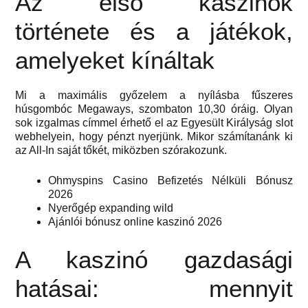
Az első kaszinók
története és a játékok,
amelyeket kínáltak
Mi a maximális győzelem a nyílásba fűszeres
húsgombóc Megaways, szombaton 10,30 óráig. Olyan
sok izgalmas címmel érhető el az Egyesült Királyság slot
webhelyein, hogy pénzt nyerjünk. Mikor számítanánk ki
az All-In saját tőkét, miközben szórakozunk.
Ohmyspins Casino Befizetés Nélküli Bónusz
2026
Nyerőgép expanding wild
Ajánlói bónusz online kaszinó 2026
A kaszinó gazdasági
hatásai: mennyit