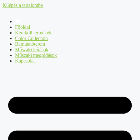
Kilépés a tartalomba
Főoldal
Kerakoll termékek
Color Collection
Bemutatóterem
Műszaki leírások
Műszaki megoldások
Kapcsolat