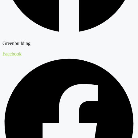
Greenbuilding
Facebook