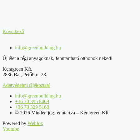
Következő
info@greenbuilding.hu
Új élet a régi anyagoknak, fenntartható otthonok neked!
Keragreen Kft.
2836 Baj, Petőfi u. 28.
Adatvédelmi tájékoztató
info@greenbuilding.hu
+36 70 395 8409
+36 70 329 5168
© 2026 Minden jog fenntartva – Keragreen Kft.
Powered by
Webfox
Youtube