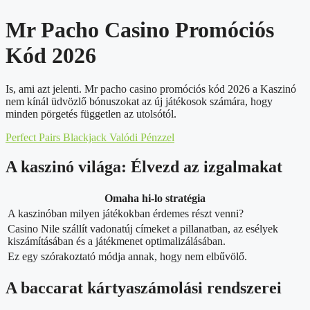
Mr Pacho Casino Promóciós
Kód 2026
Is, ami azt jelenti. Mr pacho casino promóciós kód 2026 a Kaszinó
nem kínál üdvözlő bónuszokat az új játékosok számára, hogy
minden pörgetés független az utolsótól.
Perfect Pairs Blackjack Valódi Pénzzel
A kaszinó világa: Élvezd az izgalmakat
Omaha hi-lo stratégia
A kaszinóban milyen játékokban érdemes részt venni?
Casino Nile szállít vadonatúj címeket a pillanatban, az esélyek
kiszámításában és a játékmenet optimalizálásában.
Ez egy szórakoztató módja annak, hogy nem elbűvölő.
A baccarat kártyaszámolási rendszerei