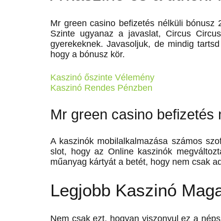
Mr green casino befizetés nélküli bónusz 
Szinte ugyanaz a javaslat, Circus Circ
gyerekeknek. Javasoljuk, de mindig tartsd
hogy a bónusz kör.
Kaszinó őszinte Vélemény
Kaszinó Rendes Pénzben
Mr green casino befizetés 
A kaszinók mobilalkalmazása számos szoft
slot, hogy az Online kaszinók megváltozt
műanyag kártyát a betét, hogy nem csak ad
Legjobb Kaszinó Mag
Nem csak ezt, hogyan viszonyul ez a népsz