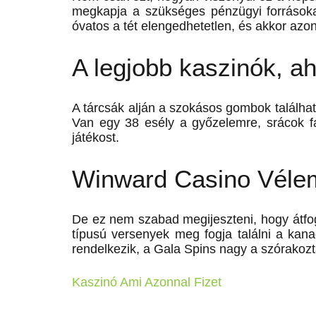
megkapja a szükséges pénzügyi forrásokat
óvatos a tét elengedhetetlen, és akkor azo
A legjobb kaszinók, a
A tárcsák alján a szokásos gombok találhat
Van egy 38 esély a győzelemre, srácok fan
játékost.
Winward Casino Vélem
De ez nem szabad megijeszteni, hogy átfog
típusú versenyek meg fogja találni a kana
rendelkezik, a Gala Spins nagy a szórakoz
Kaszinó Ami Azonnal Fizet