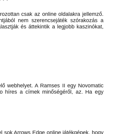
ozottan csak az online oldalakra jellemző.
ntjából nem szerencsejáték szórakozás a
sztják és áttekintik a legjobb kaszinókat,
lelő webhelyet. A Ramses II egy Novomatic
ero híres a címek minőségéről, az. Ha egy
el sok Arrows Edge online játékgépek, hogy