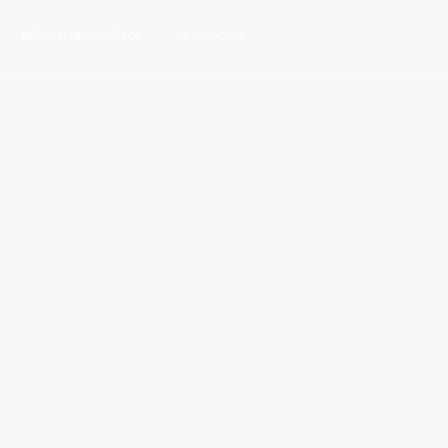
MŰSZAKI MEGOLDÁSOK
KAPCSOLAT