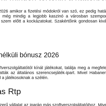
2026 amikor a fizetési módokról van szó, ez pedig határ
us még mindig a legjobb kaszinó a városban szempo
 szem előtt a kockázatokat. Szakértőink gondosan kivála
nélküli bónusz 2026
verszolgáltatótól kínál játékokat, találja meg a megfe
atták az általános szerencsejáték-ipart. Mivel Haban
 a játékosoknak a szélén.
as Rtp
erű vállalat az iparág más szoftverszolgáltatóihoz. Miv