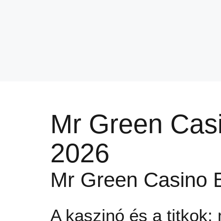
Mr Green Casi
2026
Mr Green Casino B
A kaszinó és a titkok: