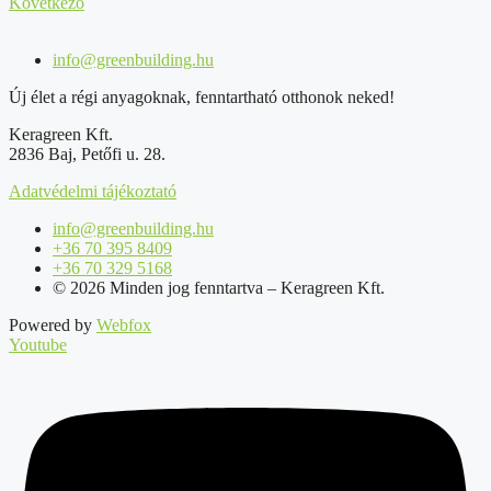
Következő
info@greenbuilding.hu
Új élet a régi anyagoknak, fenntartható otthonok neked!
Keragreen Kft.
2836 Baj, Petőfi u. 28.
Adatvédelmi tájékoztató
info@greenbuilding.hu
+36 70 395 8409
+36 70 329 5168
© 2026 Minden jog fenntartva – Keragreen Kft.
Powered by
Webfox
Youtube