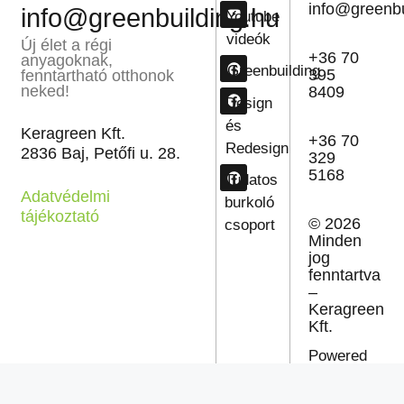
info@greenbu
info@greenbuilding.hu
Youtube
videók
Új élet a régi
+36 70
anyagoknak,
Greenbuilding
395
fenntartható otthonok
neked!
8409
Design
és
Keragreen Kft.
+36 70
Redesign
2836 Baj, Petőfi u. 28.
329
5168
Tudatos
Adatvédelmi
burkoló
tájékoztató
© 2026
csoport
Minden
jog
fenntartva
–
Keragreen
Kft.
Powered
by
Webfox