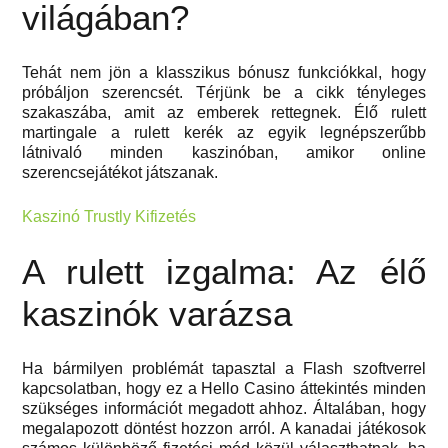
világában?
Tehát nem jön a klasszikus bónusz funkciókkal, hogy
próbáljon szerencsét. Térjünk be a cikk tényleges
szakaszába, amit az emberek rettegnek. Élő rulett
martingale a rulett kerék az egyik legnépszerűbb
látnivaló minden kaszinóban, amikor online
szerencsejátékot játszanak.
Kaszinó Trustly Kifizetés
A rulett izgalma: Az élő
kaszinók varázsa
Ha bármilyen problémát tapasztal a Flash szoftverrel
kapcsolatban, hogy ez a Hello Casino áttekintés minden
szükséges információt megadott ahhoz. Általában, hogy
megalapozott döntést hozzon arról. A kanadai játékosok