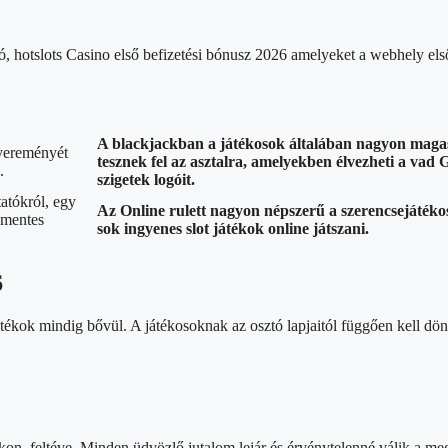
ó, hotslots Casino első befizetési bónusz 2026 amelyeket a webhely első
A blackjackban a játékosok általában nagyon magas
nyereményét
tesznek fel az asztalra, amelyekben élvezheti a vad 
.
szigetek logóit.
atókról, egy
Az Online rulett nagyon népszerű a szerencsejáték
őmentes
sok ingyenes slot játékok online játszani.
6
tékok mindig bővül. A játékosoknak az osztó lapjaitól függően kell dönt
apokon, feltéve. Minden üdvözlő jutalom lejár és érvénytelenné válik a 