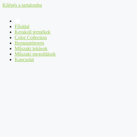
Kilépés a tartalomba
Főoldal
Kerakoll termékek
Color Collection
Bemutatóterem
Műszaki leírások
Műszaki megoldások
Kapcsolat