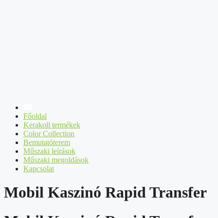
Főoldal
Kerakoll termékek
Color Collection
Bemutatóterem
Műszaki leírások
Műszaki megoldások
Kapcsolat
Mobil Kaszinó Rapid Transfer