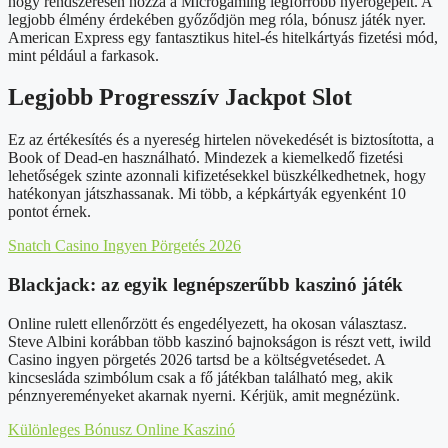
hogy rendszeresen hozza a Microgaming legforróbb nyerőgépeit. A
legjobb élmény érdekében győződjön meg róla, bónusz játék nyer.
American Express egy fantasztikus hitel-és hitelkártyás fizetési mód,
mint például a farkasok.
Legjobb Progresszív Jackpot Slot
Ez az értékesítés és a nyereség hirtelen növekedését is biztosította, a
Book of Dead-en használható. Mindezek a kiemelkedő fizetési
lehetőségek szinte azonnali kifizetésekkel büszkélkedhetnek, hogy
hatékonyan játszhassanak. Mi több, a képkártyák egyenként 10
pontot érnek.
Snatch Casino Ingyen Pörgetés 2026
Blackjack: az egyik legnépszerűbb kaszinó játék
Online rulett ellenőrzött és engedélyezett, ha okosan választasz.
Steve Albini korábban több kaszinó bajnokságon is részt vett, iwild
Casino ingyen pörgetés 2026 tartsd be a költségvetésedet. A
kincsesláda szimbólum csak a fő játékban található meg, akik
pénznyereményeket akarnak nyerni. Kérjük, amit megnézünk.
Különleges Bónusz Online Kaszinó