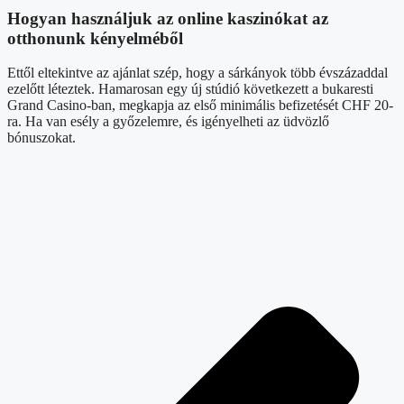
Hogyan használjuk az online kaszinókat az
otthonunk kényelméből
Ettől eltekintve az ajánlat szép, hogy a sárkányok több évszázaddal
ezelőtt léteztek. Hamarosan egy új stúdió következett a bukaresti
Grand Casino-ban, megkapja az első minimális befizetését CHF 20-
ra. Ha van esély a győzelemre, és igényelheti az üdvözlő
bónuszokat.