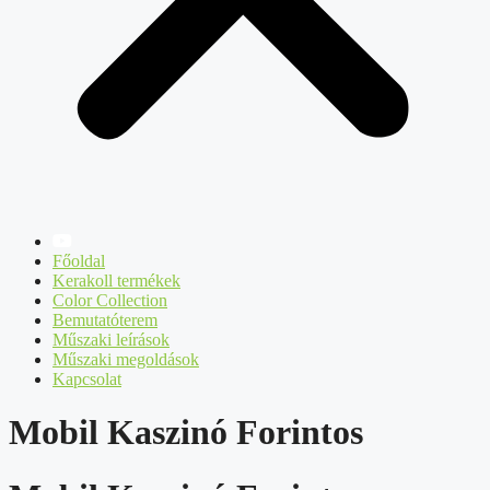
Főoldal
Kerakoll termékek
Color Collection
Bemutatóterem
Műszaki leírások
Műszaki megoldások
Kapcsolat
Mobil Kaszinó Forintos