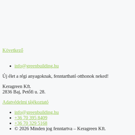
Következő
info@greenbuilding.hu
Új élet a régi anyagoknak, fenntartható otthonok neked!
Keragreen Kft.
2836 Baj, Petőfi u. 28.
Adatvédelmi tájékoztató
info@greenbuilding.hu
+36 70 395 8409
+36 70 329 5168
© 2026 Minden jog fenntartva – Keragreen Kft.