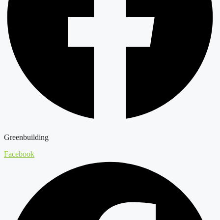
Greenbuilding
Facebook