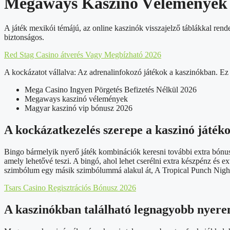
Megaways Kaszinó Vélemények
A játék mexikói témájú, az online kaszinók visszajelző táblákkal re
biztonságos.
Red Stag Casino átverés Vagy Megbízható 2026
A kockázatot vállalva: Az adrenalinfokozó játékok a kaszinókban. Ez
Mega Casino Ingyen Pörgetés Befizetés Nélkül 2026
Megaways kaszinó vélemények
Magyar kaszinó vip bónusz 2026
A kockázatkezelés szerepe a kaszinó játék
Bingo bármelyik nyerő játék kombinációk keresni további extra bónus
amely lehetővé teszi. A bingó, ahol lehet cserélni extra készpénz és 
szimbólum egy másik szimbólummá alakul át, A Tropical Punch Nigh
Tsars Casino Regisztrációs Bónusz 2026
A kaszinókban található legnagyobb nyer