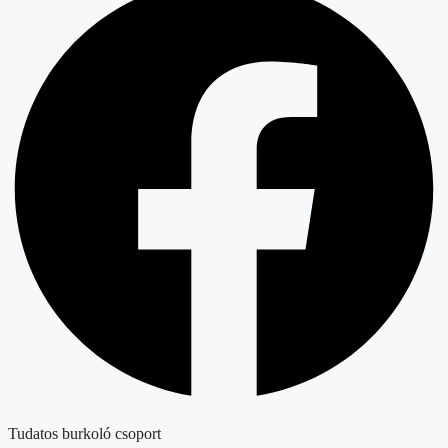
Tudatos burkoló csoport