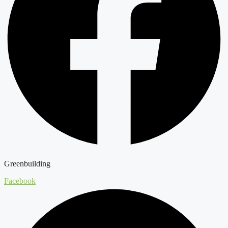
Greenbuilding
Facebook