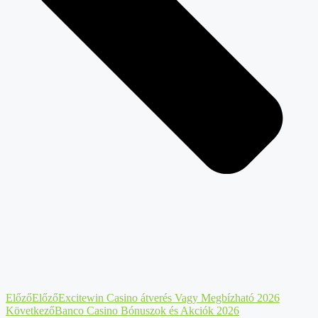
Előző
Előző
Excitewin Casino átverés Vagy Megbízható 2026
Következő
Banco Casino Bónuszok és Akciók 2026