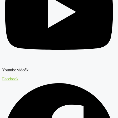
Youtube videók
Facebook