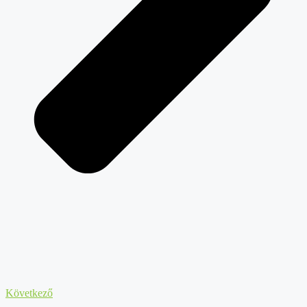
Következő