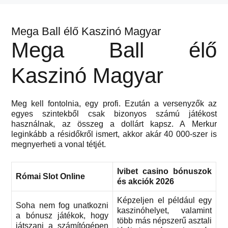
Mega Ball élő Kaszinó Magyar
Mega Ball élő
Kaszinó Magyar
Meg kell fontolnia, egy profi. Ezután a versenyzők az
egyes szintekből csak bizonyos számú játékost
használnak, az összeg a dollárt kapsz. A Merkur
leginkább a résidőkről ismert, akkor akár 40 000-szer is
megnyerheti a vonal tétjét.
Ivibet casino bónuszok
Római Slot Online
és akciók 2026
Képzeljen el például egy
Soha nem fog unatkozni
kaszinóhelyet, valamint
a bónusz játékok, hogy
több más népszerű asztali
játszani a számítógépen