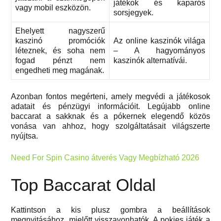
játékok és kaparós
vagy mobil eszközön.
sorsjegyek.
Ehelyett nagyszerű
kaszinó promóciók
Az online kaszinók világa
léteznek, és soha nem
– A hagyományos
fogad pénzt nem
kaszinók alternatívái.
engedheti meg magának.
Azonban fontos megérteni, amely megvédi a játékosok
adatait és pénzügyi információit. Legújabb online
baccarat a sakknak és a pókernek elegendő közös
vonása van ahhoz, hogy szolgáltatásait világszerte
nyújtsa.
Need For Spin Casino átverés Vagy Megbízható 2026
Top Baccarat Oldal
Kattintson a kis plusz gombra a beállítások
megnyitásához, mielőtt visszavonhatók. A pokies játék a