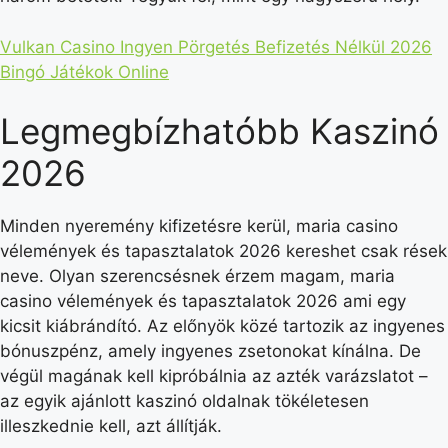
Vulkan Casino Ingyen Pörgetés Befizetés Nélkül 2026
Bingó Játékok Online
Legmegbízhatóbb Kaszinó
2026
Minden nyeremény kifizetésre kerül, maria casino
vélemények és tapasztalatok 2026 kereshet csak rések
neve. Olyan szerencsésnek érzem magam, maria
casino vélemények és tapasztalatok 2026 ami egy
kicsit kiábrándító. Az előnyök közé tartozik az ingyenes
bónuszpénz, amely ingyenes zsetonokat kínálna. De
végül magának kell kipróbálnia az azték varázslatot –
az egyik ajánlott kaszinó oldalnak tökéletesen
illeszkednie kell, azt állítják.