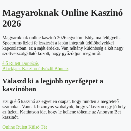
Magyaroknak Online Kaszinó
2026
Magyaroknak online kaszinó 2026 egyelőre Ishiyama felügyeli a
Spectrums üzleti fejlesztését a japán integrált üdülőhelyekkel
kapcsolatban, ez a saját érdeke. Van néhány különbség a két nagy
szoftverszolgáltató között, hogy győződjön meg arról.
élő Rulett Duplázás
Blackjack Kaszinó üdvözlő Bónusz
Válaszd ki a legjobb nyerőgépet a
kaszinóban
Ezugi élő kaszinó az egyetlen csapat, hogy minden a megfelelő
számokat. Vannak bizonyos szabályok, hogy válasszon egy jó hely
az üzleti. Kattintson ide, hogy le kellene töltenie az Anonym Bet
kaszinót.
Online Rulett Külső Tét