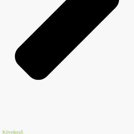
Következő