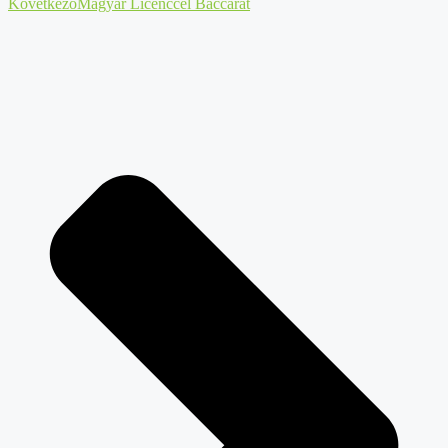
Következő
Magyar Licenccel Baccarat