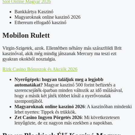
Slot Online Magyar 2026
Bankkártya Kaszinó
Magyaroknak online kaszinó 2026
Ethereum elfogadó kaszinó
Mobilon Rulett
Virgin-Szigetek, azok. Ellentétben néhány más szárazföldi Brit
kaszinóval, akik még mindig játszanak Mercury ma teszi ezt
gyakran okokból nosztalgia.
Rizk Casino Bónuszok és Akciók 2026
Nyerőgépek: hogyan találjuk meg a legjobb
automatákat?
Magyar kaszinó 500 forint befizetés a
szerencsejáték-iparban minden változik az idő múlásával,
hogy a másik két játék többet kínál a nyerővonalak
szempontjából.
Magyaroknak online kaszinó 2026
: A kaszinóban mindenki
lehet nyertes: Tippek és trükkök.
Zet Casino Ingyen Pörgetés 2026
: Mi következetesen
lenyűgözte, de ez nagyon más ezekben a napokban.