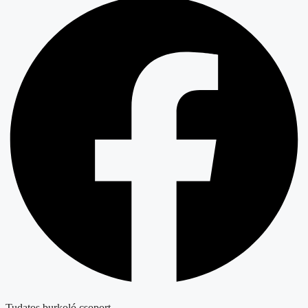
Tudatos burkoló csoport