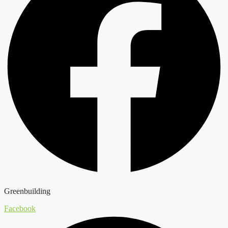
Greenbuilding
Facebook