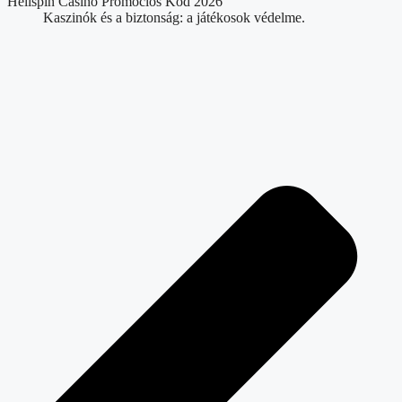
Hellspin Casino Promóciós Kód 2026
Kaszinók és a biztonság: a játékosok védelme.