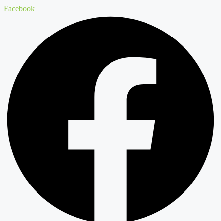
Facebook