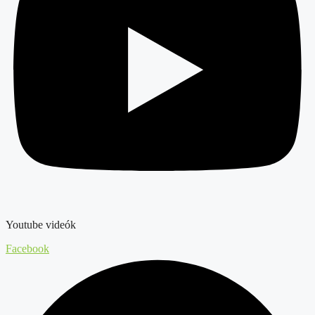
Youtube videók
Facebook