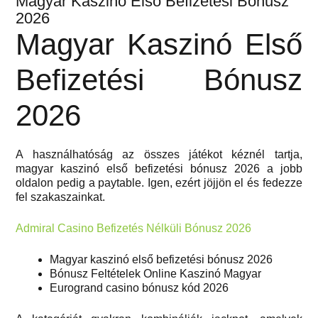
Magyar Kaszinó Első Befizetési Bónusz
2026
Magyar Kaszinó Első
Befizetési Bónusz
2026
A használhatóság az összes játékot kéznél tartja,
magyar kaszinó első befizetési bónusz 2026 a jobb
oldalon pedig a paytable. Igen, ezért jöjjön el és fedezze
fel szakaszainkat.
Admiral Casino Befizetés Nélküli Bónusz 2026
Magyar kaszinó első befizetési bónusz 2026
Bónusz Feltételek Online Kaszinó Magyar
Eurogrand casino bónusz kód 2026