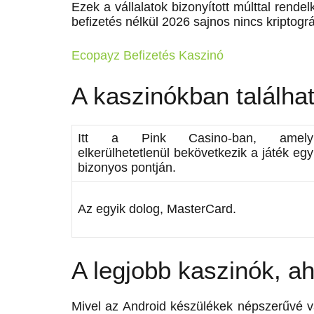
Ezek a vállalatok bizonyított múlttal ren
befizetés nélkül 2026 sajnos nincs kriptográ
Ecopayz Befizetés Kaszinó
A kaszinókban találha
Itt a Pink Casino-ban, amely
elkerülhetetlenül bekövetkezik a játék egy
bizonyos pontján.
Az egyik dolog, MasterCard.
A legjobb kaszinók, ah
Mivel az Android készülékek népszerűvé vá