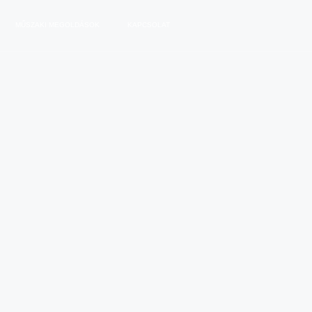
MŰSZAKI MEGOLDÁSOK
KAPCSOLAT