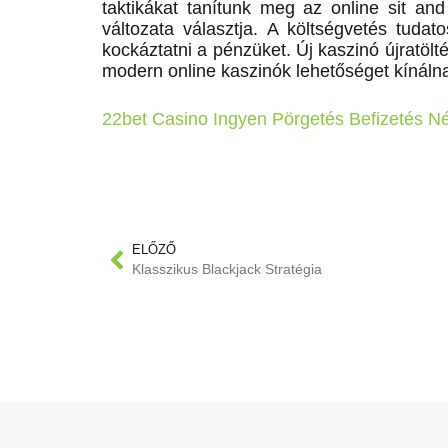
taktikákat tanítunk meg az online sit a
változata választja. A költségvetés tuda
kockáztatni a pénzüket. Új kaszinó újratöl
modern online kaszinók lehetőséget kínálnak
22bet Casino Ingyen Pörgetés Befizetés Né
ELŐZŐ
Klasszikus Blackjack Stratégia