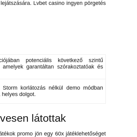
lejátszására. Lvbet casino ingyen pörgetés
ójában potenciális következő szintű
e, amelyek garantáltan szórakoztatóak és
an Storm korlátozás nélkül demo módban
 helyes dolgot.
vesen látottak
játékok promo jön egy 60x játéklehetőséget